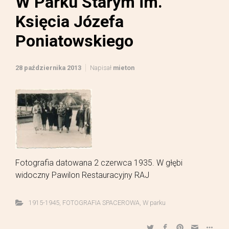
W Parku Starym im.
Księcia Józefa
Poniatowskiego
28 października 2013
Napisał
mieton
Fotografia datowana 2 czerwca 1935. W głębi
widoczny Pawilon Restauracyjny RAJ
1915-1945
,
FOTOGRAFIA SPACEROWA
,
W parku