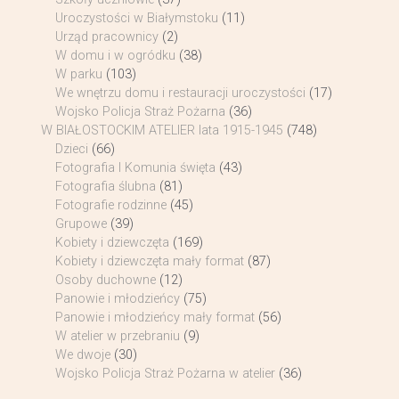
Uroczystości w Białymstoku
(11)
Urząd pracownicy
(2)
W domu i w ogródku
(38)
W parku
(103)
We wnętrzu domu i restauracji uroczystości
(17)
Wojsko Policja Straż Pożarna
(36)
W BIAŁOSTOCKIM ATELIER lata 1915-1945
(748)
Dzieci
(66)
Fotografia I Komunia święta
(43)
Fotografia ślubna
(81)
Fotografie rodzinne
(45)
Grupowe
(39)
Kobiety i dziewczęta
(169)
Kobiety i dziewczęta mały format
(87)
Osoby duchowne
(12)
Panowie i młodzieńcy
(75)
Panowie i młodzieńcy mały format
(56)
W atelier w przebraniu
(9)
We dwoje
(30)
Wojsko Policja Straż Pożarna w atelier
(36)