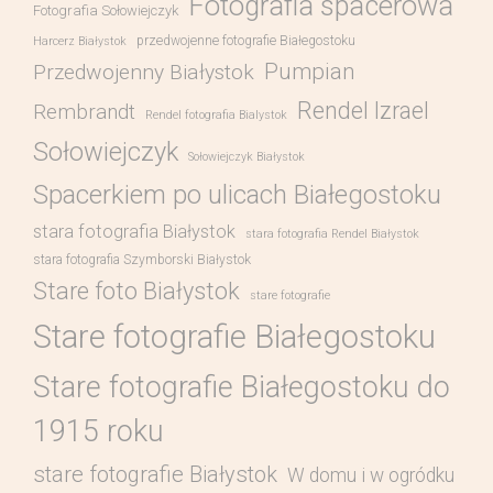
Fotografia spacerowa
Fotografia Sołowiejczyk
przedwojenne fotografie Białegostoku
Harcerz Białystok
Pumpian
Przedwojenny Białystok
Rendel Izrael
Rembrandt
Rendel fotografia Bialystok
Sołowiejczyk
Sołowiejczyk Białystok
Spacerkiem po ulicach Białegostoku
stara fotografia Białystok
stara fotografia Rendel Białystok
stara fotografia Szymborski Białystok
Stare foto Białystok
stare fotografie
Stare fotografie Białegostoku
Stare fotografie Białegostoku do
1915 roku
stare fotografie Białystok
W domu i w ogródku