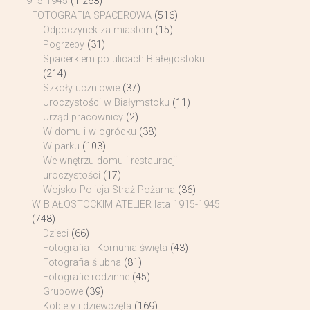
1915-1945
(1 263)
FOTOGRAFIA SPACEROWA
(516)
Odpoczynek za miastem
(15)
Pogrzeby
(31)
Spacerkiem po ulicach Białegostoku
(214)
Szkoły uczniowie
(37)
Uroczystości w Białymstoku
(11)
Urząd pracownicy
(2)
W domu i w ogródku
(38)
W parku
(103)
We wnętrzu domu i restauracji
uroczystości
(17)
Wojsko Policja Straż Pożarna
(36)
W BIAŁOSTOCKIM ATELIER lata 1915-1945
(748)
Dzieci
(66)
Fotografia I Komunia święta
(43)
Fotografia ślubna
(81)
Fotografie rodzinne
(45)
Grupowe
(39)
Kobiety i dziewczęta
(169)