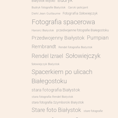
Budryk
Białystok wojsko
Budryk fotografie Białystok
Carski policjant
Fotografia Sołowiejczyk
Diehl Jean Guillaume
Fotografia spacerowa
przedwojenne fotografie Białegostoku
Harcerz Białystok
Pumpian
Przedwojenny Białystok
Rembrandt
Rendel fotografia Bialystok
Sołowiejczyk
Rendel Izrael
Sołowiejczyk Białystok
Spacerkiem po ulicach
Białegostoku
stara fotografia Białystok
stara fotografia Rendel Białystok
stara fotografia Szymborski Białystok
Stare foto Białystok
stare fotografie