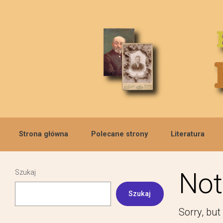
Skip to main content
Strona główna
Polecane strony
Literatura
Not
Szukaj
Szukaj
Sorry, but