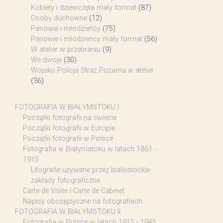
Kobiety i dziewczęta mały format
(87)
Osoby duchowne
(12)
Panowie i młodzieńcy
(75)
Panowie i młodzieńcy mały format
(56)
W atelier w przebraniu
(9)
We dwoje
(30)
Wojsko Policja Straż Pożarna w atelier
(36)
FOTOGRAFIA W BIAŁYMSTOKU I
Początki fotografii na świecie
Początki fotografii w Europie
Początki fotografii w Polsce
Fotografia w Białymstoku w latach 1861 -
1915
Litografie używane przez białostockie
zakłady fotograficzne
Carte de Visite i Carte de Cabinet
Napisy obcojęzyczne na fotografiach
FOTOGRAFIA W BIAŁYMSTOKU II
Fotografia w Polsce w latach 1915 - 1945