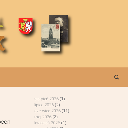
sierpień 2026
(1)
lipiec 2026
(2)
czerwiec 2026
(11)
maj 2026
(3)
 been
kwiecień 2026
(1)