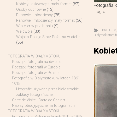
Kobiety i dziewczęta mały format
(87)
Fotografia R
Osoby duchowne
(12)
litografii
Panowie i młodzieńcy
(75)
Panowie i młodzieńcy mały format
(56)
W atelier w przebraniu
(9)
1861-1915
We dwoje
(30)
Białystok stare f
Wojsko Policja Straż Pożarna w atelier
(36)
Kobie
FOTOGRAFIA W BIAŁYMSTOKU I
Początki fotografii na świecie
Początki fotografii w Europie
Początki fotografii w Polsce
Fotografia w Białymstoku w latach 1861 -
1915
Litografie używane przez białostockie
zakłady fotograficzne
Carte de Visite i Carte de Cabinet
Napisy obcojęzyczne na fotografiach
FOTOGRAFIA W BIAŁYMSTOKU II
Fotografia w Polsce w latach 1915 - 1945