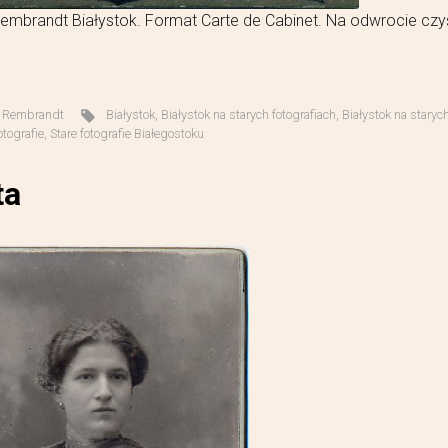
embrandt Białystok. Format Carte de Cabinet. Na odwrocie czy
,
Rembrandt
Białystok
,
Białystok na starych fotografiach
,
Białystok na staryc
otografie
,
Stare fotografie Białegostoku
ta