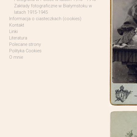
Zakłady fotograficzne w Białymstoku w
latach 1915-1945
Informacja o ciasteczkach (cookies)
Kontakt
Linki
Literatura
Polecane strony
Polityka Cookies
O mnie