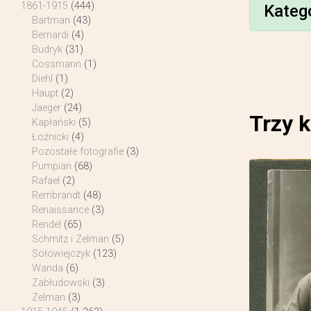
1861-1915
(444)
Kateg
Bartman
(43)
Bernardi
(4)
Budryk
(31)
Cossmann
(1)
Diehl
(1)
Haupt
(2)
Jaeger
(24)
Trzy k
Kapłański
(5)
Łoźnicki
(4)
Pozostałe fotografie
(3)
Pumpian
(68)
Rafael
(2)
Rembrandt
(48)
Renaissance
(3)
Rendel
(65)
Schmitz i Zelman
(5)
Sołowiejczyk
(123)
Wanda
(6)
Zabłudowski
(3)
Zelman
(3)