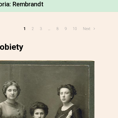
oria:
Rembrandt
1
2
3
…
8
9
10
Next
obiety