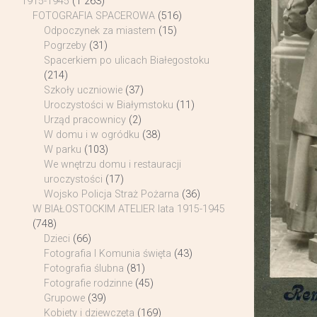
1915-1945
(1 263)
FOTOGRAFIA SPACEROWA
(516)
Odpoczynek za miastem
(15)
Pogrzeby
(31)
Spacerkiem po ulicach Białegostoku
(214)
Szkoły uczniowie
(37)
Uroczystości w Białymstoku
(11)
Urząd pracownicy
(2)
W domu i w ogródku
(38)
W parku
(103)
We wnętrzu domu i restauracji
uroczystości
(17)
Wojsko Policja Straż Pożarna
(36)
W BIAŁOSTOCKIM ATELIER lata 1915-1945
(748)
Dzieci
(66)
Fotografia I Komunia święta
(43)
Fotografia ślubna
(81)
Fotografie rodzinne
(45)
Grupowe
(39)
Kobiety i dziewczęta
(169)