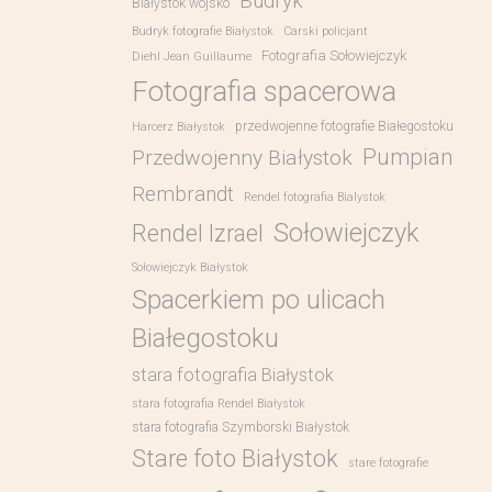
Budryk
Białystok wojsko
Budryk fotografie Białystok
Carski policjant
Fotografia Sołowiejczyk
Diehl Jean Guillaume
Fotografia spacerowa
przedwojenne fotografie Białegostoku
Harcerz Białystok
Pumpian
Przedwojenny Białystok
Rembrandt
Rendel fotografia Bialystok
Sołowiejczyk
Rendel Izrael
Sołowiejczyk Białystok
Spacerkiem po ulicach
Białegostoku
stara fotografia Białystok
stara fotografia Rendel Białystok
stara fotografia Szymborski Białystok
Stare foto Białystok
stare fotografie