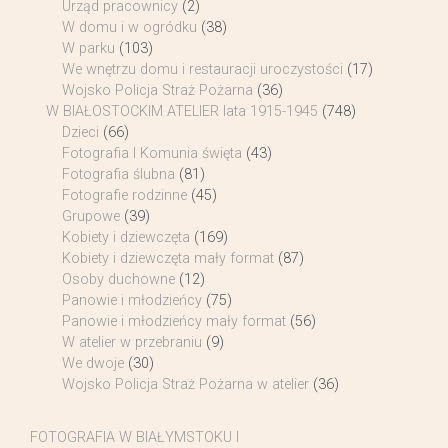
Urząd pracownicy
(2)
W domu i w ogródku
(38)
W parku
(103)
We wnętrzu domu i restauracji uroczystości
(17)
Wojsko Policja Straż Pożarna
(36)
W BIAŁOSTOCKIM ATELIER lata 1915-1945
(748)
Dzieci
(66)
Fotografia I Komunia święta
(43)
Fotografia ślubna
(81)
Fotografie rodzinne
(45)
Grupowe
(39)
Kobiety i dziewczęta
(169)
Kobiety i dziewczęta mały format
(87)
Osoby duchowne
(12)
Panowie i młodzieńcy
(75)
Panowie i młodzieńcy mały format
(56)
W atelier w przebraniu
(9)
We dwoje
(30)
Wojsko Policja Straż Pożarna w atelier
(36)
FOTOGRAFIA W BIAŁYMSTOKU I