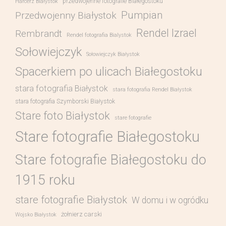
przedwojenne fotografie Białegostoku
Harcerz Białystok
Pumpian
Przedwojenny Białystok
Rendel Izrael
Rembrandt
Rendel fotografia Bialystok
Sołowiejczyk
Sołowiejczyk Białystok
Spacerkiem po ulicach Białegostoku
stara fotografia Białystok
stara fotografia Rendel Białystok
stara fotografia Szymborski Białystok
Stare foto Białystok
stare fotografie
Stare fotografie Białegostoku
Stare fotografie Białegostoku do
1915 roku
stare fotografie Białystok
W domu i w ogródku
żołnierz carski
Wojsko Białystok