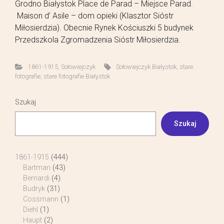
Grodno Białystok Place de Parad – Miejsce Parad.
Maison d’ Asile – dom opieki (Klasztor Sióstr
Miłosierdzia). Obecnie Rynek Kościuszki 5 budynek
Przedszkola Zgromadzenia Sióstr Miłosierdzia.
1861-1915
,
Sołowiejczyk
Sołowiejczyk Białystok
,
stare
fotografie
,
stare fotografie Białystok
Szukaj
Szukaj
1861-1915
(444)
Bartman
(43)
Bernardi
(4)
Budryk
(31)
Cossmann
(1)
Diehl
(1)
Haupt
(2)