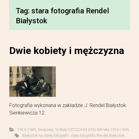
Tag:
stara fotografia Rendel
Białystok
Dwie kobiety i mężczyzna
Fotografia wykonana w zakładzie J. Rendel Białystok
Sienkiewicza 12.
1915-1945
,
Grupowe
,
W BIAŁOSTOCKIM ATELIER lata 1915-1945
Białystok na starej fotografii
,
stara fotografia Rendel Białystok
,