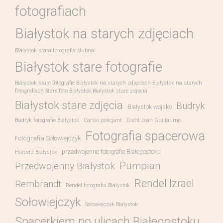
fotografiach
Białystok na starych zdjęciach
Białystok stara fotografia ślubna
Białystok stare fotografie
Białystok stare fotografie Białystok na starych zdjęciach Białystok na starych
fotografiach Stare foto Białystok Białystok stare zdjęcia
Białystok stare zdjęcia
Budryk
Białystok wojsko
Budryk fotografie Białystok
Carski policjant
Diehl Jean Guillaume
Fotografia spacerowa
Fotografia Sołowiejczyk
przedwojenne fotografie Białegostoku
Harcerz Białystok
Pumpian
Przedwojenny Białystok
Rendel Izrael
Rembrandt
Rendel fotografia Bialystok
Sołowiejczyk
Sołowiejczyk Białystok
Spacerkiem po ulicach Białegostoku