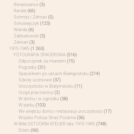
Renaissance
(3)
Rendel
(65)
Schmitz i Zelman
(5)
Sołowiejczyk
(123)
Wanda
(6)
Zabłudowski
(3)
Zelman
(3)
1915-1945
(1 263)
FOTOGRAFIA SPACEROWA
(516)
Odpoczynek za miastem
(15)
Pogrzeby
(31)
Spacerkiem po ulicach Białegostoku
(214)
Szkoły uczniowie
(37)
Uroczystości w Białymstoku
(11)
Urząd pracownicy
(2)
W domu i w ogródku
(38)
W parku
(103)
We wnętrzu domu i restauracji uroczystości
(17)
Wojsko Policja Straż Pożarna
(36)
W BIAŁOSTOCKIM ATELIER lata 1915-1945
(748)
Dzieci
(66)