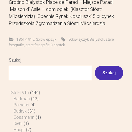
Grodno Białystok Place de Parad – Miejsce Parad.
Maison d’ Asile – dom opieki (Klasztor Sióstr
Miłosierdzia). Obecnie Rynek Kościuszki 5 budynek
Przedszkola Zgromadzenia Sióstr Miłosierdzia.
1861-1915
,
Sołowiejczyk
Sołowiejczyk Białystok
,
stare
fotografie
,
stare fotografie Białystok
Szukaj
Szukaj
1861-1915
(444)
Bartman
(43)
Bernardi
(4)
Budryk
(31)
Cossmann
(1)
Diehl
(1)
Haupt
(2)