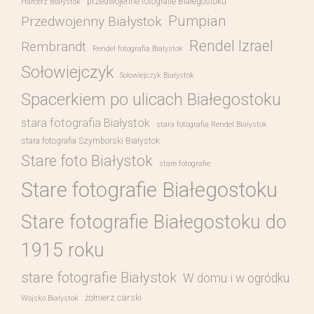
przedwojenne fotografie Białegostoku
Harcerz Białystok
Pumpian
Przedwojenny Białystok
Rendel Izrael
Rembrandt
Rendel fotografia Bialystok
Sołowiejczyk
Sołowiejczyk Białystok
Spacerkiem po ulicach Białegostoku
stara fotografia Białystok
stara fotografia Rendel Białystok
stara fotografia Szymborski Białystok
Stare foto Białystok
stare fotografie
Stare fotografie Białegostoku
Stare fotografie Białegostoku do
1915 roku
stare fotografie Białystok
W domu i w ogródku
żołnierz carski
Wojsko Białystok