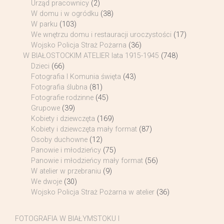
Urząd pracownicy
(2)
W domu i w ogródku
(38)
W parku
(103)
We wnętrzu domu i restauracji uroczystości
(17)
Wojsko Policja Straż Pożarna
(36)
W BIAŁOSTOCKIM ATELIER lata 1915-1945
(748)
Dzieci
(66)
Fotografia I Komunia święta
(43)
Fotografia ślubna
(81)
Fotografie rodzinne
(45)
Grupowe
(39)
Kobiety i dziewczęta
(169)
Kobiety i dziewczęta mały format
(87)
Osoby duchowne
(12)
Panowie i młodzieńcy
(75)
Panowie i młodzieńcy mały format
(56)
W atelier w przebraniu
(9)
We dwoje
(30)
Wojsko Policja Straż Pożarna w atelier
(36)
FOTOGRAFIA W BIAŁYMSTOKU I