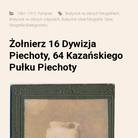
1861-1915
,
Pumpian
Białystok na starych fotografiach
,
Białystok na starych zdjęciach
,
Białystok stare fotografie
,
Stare
fotografie Białegostoku
Żołnierz 16 Dywizja
Piechoty, 64 Kazańskiego
Pułku Piechoty