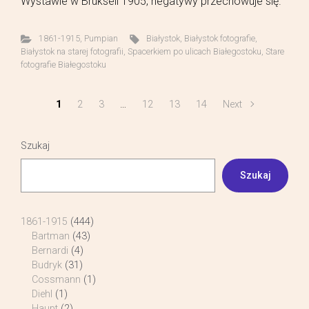
Wystawie w Brukseli 1905, negatywy przechowuje się.
1861-1915
,
Pumpian
Białystok
,
Białystok fotografie
,
Białystok na starej fotografii
,
Spacerkiem po ulicach Białegostoku
,
Stare
fotografie Białegostoku
1
2
3
…
12
13
14
Next
Szukaj
Szukaj
1861-1915
(444)
Bartman
(43)
Bernardi
(4)
Budryk
(31)
Cossmann
(1)
Diehl
(1)
Haupt
(2)