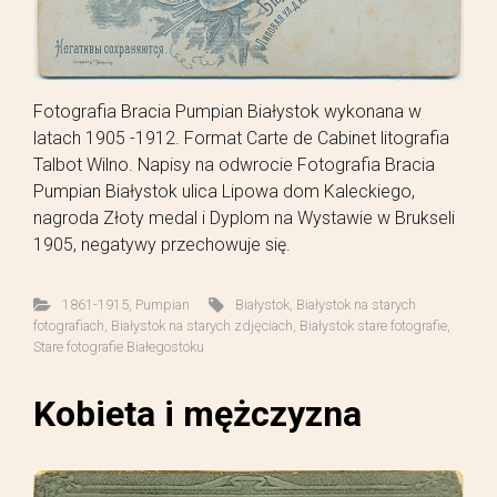
Fotografia Bracia Pumpian Białystok wykonana w
latach 1905 -1912. Format Carte de Cabinet litografia
Talbot Wilno. Napisy na odwrocie Fotografia Bracia
Pumpian Białystok ulica Lipowa dom Kaleckiego,
nagroda Złoty medal i Dyplom na Wystawie w Brukseli
1905, negatywy przechowuje się.
1861-1915
,
Pumpian
Białystok
,
Białystok na starych
fotografiach
,
Białystok na starych zdjęciach
,
Białystok stare fotografie
,
Stare fotografie Białegostoku
Kobieta i mężczyzna