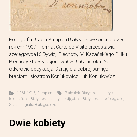
Fotografia Bracia Pumpian Białystok wykonana przed
rokiem 1907. Format Carte de Visite przedstawia
szeregowca16 Dywizji Piechoty, 64 Kazańskiego Pułku
Piechoty który stacjonował w Białymstoku. Na
odwrocie dedykacja: Daruję dla dobrej pamięci
braciom i siostrom Koniukowicz , lub Koniułowicz
1861-1915
,
Pumpian
Białystok
,
Białystok na starych
fotografiach
,
Białystok na starych zdjęciach
,
Białystok stare fotografie
,
Stare fotografie Białegostoku
Dwie kobiety