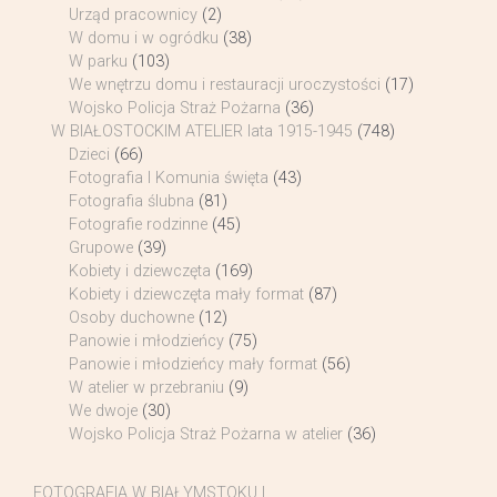
Urząd pracownicy
(2)
W domu i w ogródku
(38)
W parku
(103)
We wnętrzu domu i restauracji uroczystości
(17)
Wojsko Policja Straż Pożarna
(36)
W BIAŁOSTOCKIM ATELIER lata 1915-1945
(748)
Dzieci
(66)
Fotografia I Komunia święta
(43)
Fotografia ślubna
(81)
Fotografie rodzinne
(45)
Grupowe
(39)
Kobiety i dziewczęta
(169)
Kobiety i dziewczęta mały format
(87)
Osoby duchowne
(12)
Panowie i młodzieńcy
(75)
Panowie i młodzieńcy mały format
(56)
W atelier w przebraniu
(9)
We dwoje
(30)
Wojsko Policja Straż Pożarna w atelier
(36)
FOTOGRAFIA W BIAŁYMSTOKU I