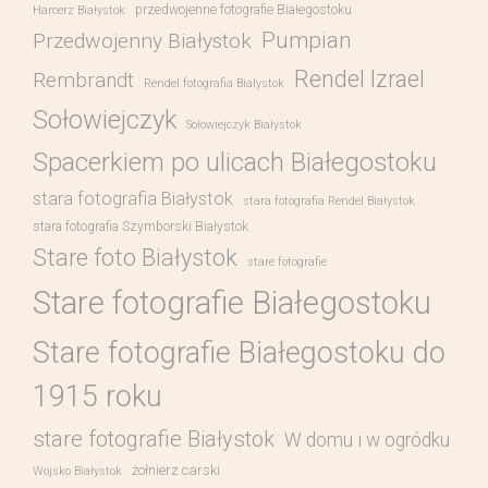
przedwojenne fotografie Białegostoku
Harcerz Białystok
Pumpian
Przedwojenny Białystok
Rendel Izrael
Rembrandt
Rendel fotografia Bialystok
Sołowiejczyk
Sołowiejczyk Białystok
Spacerkiem po ulicach Białegostoku
stara fotografia Białystok
stara fotografia Rendel Białystok
stara fotografia Szymborski Białystok
Stare foto Białystok
stare fotografie
Stare fotografie Białegostoku
Stare fotografie Białegostoku do
1915 roku
stare fotografie Białystok
W domu i w ogródku
żołnierz carski
Wojsko Białystok