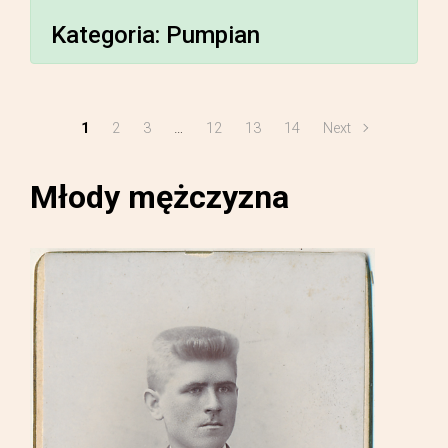
Kategoria:
Pumpian
1
2
3
…
12
13
14
Next
Młody mężczyzna