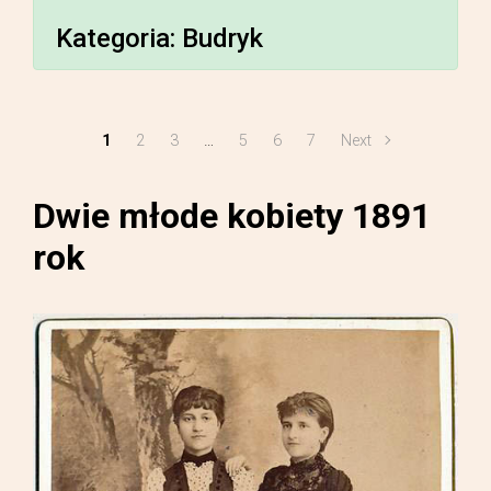
Kategoria:
Budryk
1
2
3
…
5
6
7
Next
Dwie młode kobiety 1891
rok