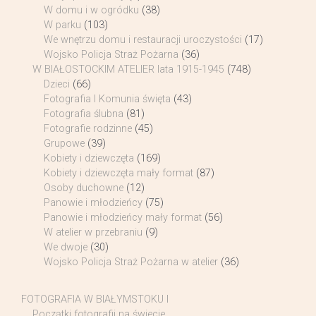
W domu i w ogródku
(38)
W parku
(103)
We wnętrzu domu i restauracji uroczystości
(17)
Wojsko Policja Straż Pożarna
(36)
W BIAŁOSTOCKIM ATELIER lata 1915-1945
(748)
Dzieci
(66)
Fotografia I Komunia święta
(43)
Fotografia ślubna
(81)
Fotografie rodzinne
(45)
Grupowe
(39)
Kobiety i dziewczęta
(169)
Kobiety i dziewczęta mały format
(87)
Osoby duchowne
(12)
Panowie i młodzieńcy
(75)
Panowie i młodzieńcy mały format
(56)
W atelier w przebraniu
(9)
We dwoje
(30)
Wojsko Policja Straż Pożarna w atelier
(36)
FOTOGRAFIA W BIAŁYMSTOKU I
Początki fotografii na świecie