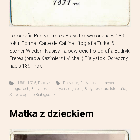
Fotografia Budryk Freres Białystok wykonana w 1891
roku. Format Carte de Cabinet litografia Türkel &
Steiner Wiedeń. Napisy na odwrocie Fotografia Budryk
Freres (bracia Kazimierz i Michał ) Białystok. Odręczny
napis 1891 rok
1861-1915
,
Budryk
Białystok
,
Białystok na starych
fotografiach
,
Białystok na starych zdjęciach
,
Białystok stare fotografie
,
Stare fotografie Białegostoku
Matka z dzieckiem