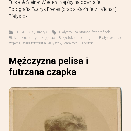
Türkel & Steiner Wiedeń. Napisy na odwrocie
Fotografia Budryk Freres (bracia Kazimierz i Michał )
Białystok.
1861-1915
,
Budryk
Białystok na starych fotografiach
,
Białystok na starych zdjęciach
,
Białystok stare fotografie
,
Białystok stare
zdjęcia
,
stara fotografia Białystok
,
Stare foto Białystok
Mężczyzna pelisa i
futrzana czapka