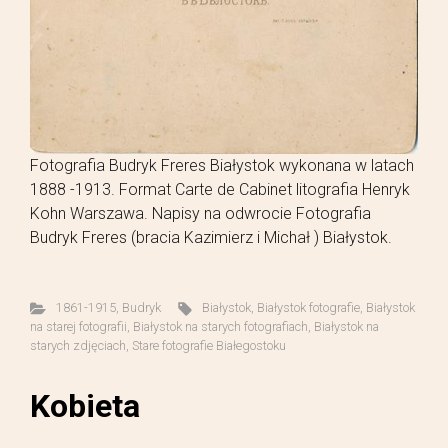
Fotografia Budryk Freres Białystok wykonana w latach
1888 -1913. Format Carte de Cabinet litografia Henryk
Kohn Warszawa. Napisy na odwrocie Fotografia
Budryk Freres (bracia Kazimierz i Michał ) Białystok.
1861-1915
,
Budryk
Białystok
,
Białystok fotografie
,
Białystok
na starej fotografii
,
Białystok na starych fotografiach
,
Białystok na
starych zdjęciach
,
Stare fotografie Białegostoku
Kobieta