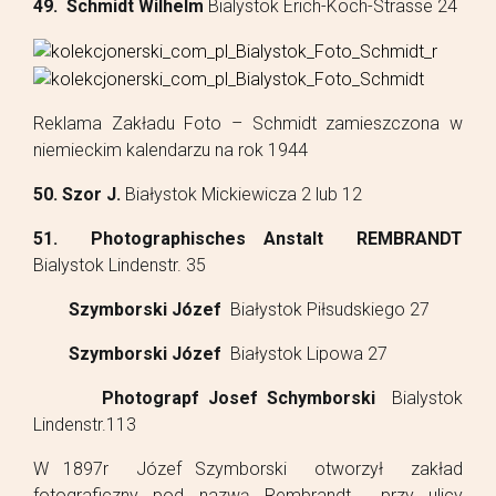
49. Schmidt Wilhelm
Bialystok Erich-Koch-Strasse 24
Reklama Zakładu Foto – Schmidt zamieszczona w
niemieckim kalendarzu na rok 1944
50. Szor J.
Białystok Mickiewicza 2 lub 12
51. Photographisches Anstalt REMBRANDT
Bialystok Lindenstr. 35
Szymborski Józef
Białystok Piłsudskiego 27
Szymborski Józef
Białystok Lipowa 27
Photograpf Josef Schymborski
Bialystok
Lindenstr.113
W 1897r Józef Szymborski otworzył zakład
fotograficzny pod nazwą Rembrandt przy ulicy