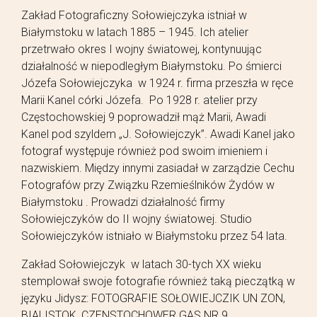
Zakład Fotograficzny Sołowiejczyka istniał w
Białymstoku w latach 1885 – 1945. Ich atelier
przetrwało okres I wojny światowej, kontynuując
działalność w niepodległym Białymstoku. Po śmierci
Józefa Sołowiejczyka w 1924 r. firma przeszła w ręce
Marii Kanel córki Józefa. Po 1928 r. atelier przy
Częstochowskiej 9 poprowadził mąż Marii, Awadi
Kanel pod szyldem „J. Sołowiejczyk”. Awadi Kanel jako
fotograf występuje również pod swoim imieniem i
nazwiskiem. Między innymi zasiadał w zarządzie Cechu
Fotografów przy Związku Rzemieślników Żydów w
Białymstoku . Prowadzi działalność firmy
Sołowiejczyków do II wojny światowej. Studio
Sołowiejczyków istniało w Białymstoku przez 54 lata.
Zakład Sołowiejczyk w latach 30-tych XX wieku
stemplował swoje fotografie również taką pieczątką w
języku Jidysz: FOTOGRAFIE SOŁOWIEJCZIK UN ZON,
BIALISTOK, CZENSTOCHOWER GAS NR 9