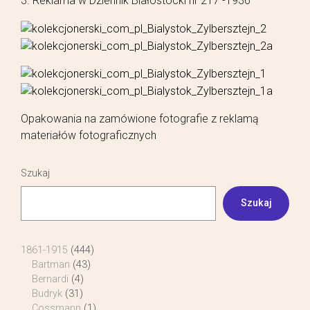
3. Reklama w Dziennik Białostocki nr 217 -1936
Opakowania na zamówione fotografie z reklamą
materiałów fotograficznych
Szukaj
Szukaj
1861-1915
(444)
Bartman
(43)
Bernardi
(4)
Budryk
(31)
Cossmann
(1)