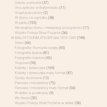
Szkoły uczniowie
(37)
Uroczystości w Białymstoku
(11)
Urząd pracownicy
(2)
W domu i w ogródku
(38)
W parku
(103)
We wnętrzu domu i restauracji uroczystości
(17)
Wojsko Policja Straż Pożarna
(36)
W BIAŁOSTOCKIM ATELIER lata 1915-1945
(748)
Dzieci
(66)
Fotografia I Komunia święta
(43)
Fotografia ślubna
(81)
Fotografie rodzinne
(45)
Grupowe
(39)
Kobiety i dziewczęta
(169)
Kobiety i dziewczęta mały format
(87)
Osoby duchowne
(12)
Panowie i młodzieńcy
(75)
Panowie i młodzieńcy mały format
(56)
W atelier w przebraniu
(9)
We dwoje
(30)
Wojsko Policja Straż Pożarna w atelier
(36)