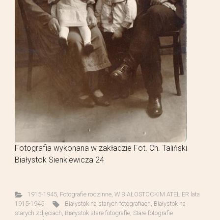
Fotografia wykonana w zakładzie Fot. Ch. Taliński
Białystok Sienkiewicza 24
1915-1945
,
Fotografie rodzinne
,
W BIAŁOSTOCKIM ATELIER lata
1915-1945
Białystok na starych fotografiach
,
Białystok na
starych zdjęciach
,
Białystok stare fotografie
,
Stare fotografie