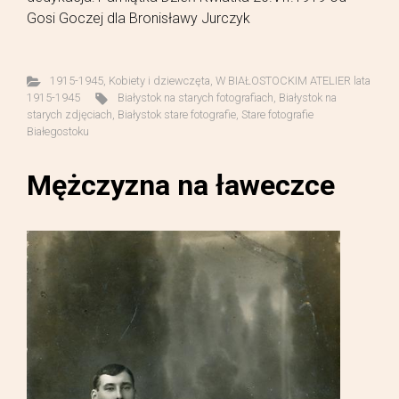
Gosi Goczej dla Bronisławy Jurczyk
1915-1945
,
Kobiety i dziewczęta
,
W BIAŁOSTOCKIM ATELIER lata
1915-1945
Białystok na starych fotografiach
,
Białystok na
starych zdjęciach
,
Białystok stare fotografie
,
Stare fotografie
Białegostoku
Mężczyzna na ławeczce