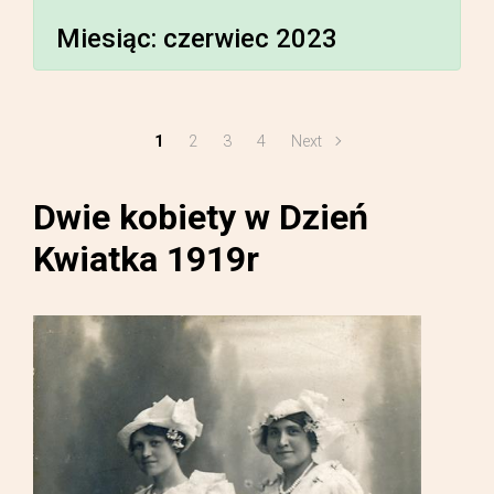
Miesiąc:
czerwiec 2023
1
2
3
4
Next
Dwie kobiety w Dzień
Kwiatka 1919r