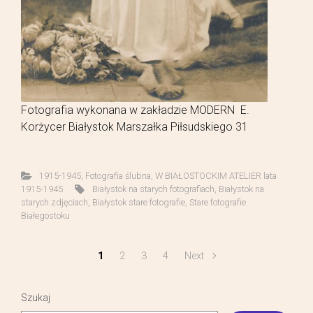
Fotografia wykonana w zakładzie MODERN E.
Korżycer Białystok Marszałka Piłsudskiego 31
1915-1945
,
Fotografia ślubna
,
W BIAŁOSTOCKIM ATELIER lata
1915-1945
Białystok na starych fotografiach
,
Białystok na
starych zdjęciach
,
Białystok stare fotografie
,
Stare fotografie
Białegostoku
1
2
3
4
Next
Szukaj