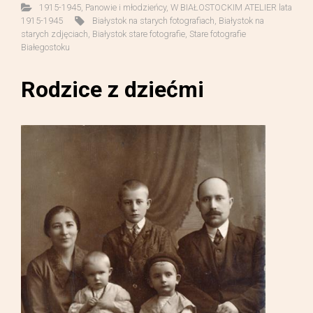
1915-1945
,
Panowie i młodzieńcy
,
W BIAŁOSTOCKIM ATELIER lata
1915-1945
Białystok na starych fotografiach
,
Białystok na
starych zdjęciach
,
Białystok stare fotografie
,
Stare fotografie
Białegostoku
Rodzice z dziećmi