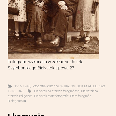
Fotografia wykonana w zakładzie Józefa
Szymborskiego Białystok Lipowa 27
1915-1945
,
Fotografie rodzinne
,
W BIAŁOSTOCKIM ATELIER lata
1915-1945
Białystok na starych fotografiach
,
Białystok na
starych zdjęciach
,
Białystok stare fotografie
,
Stare fotografie
Białegostoku