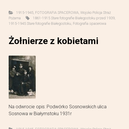
1915-1945
,
FOTOGRAFIA SPACEROWA
,
Wojsko Policja Straż
Pożarna
1861-1915 Stare fotografie Białegostoku przed 1939
,
1915-1945 Stare fotografie Białegostoku
,
Fotografia spacerowa
Żołnierze z kobietami
Na odwrocie opis: Podwórko Sosnowskich ulica
Sosnowa w Białymstoku 1931r