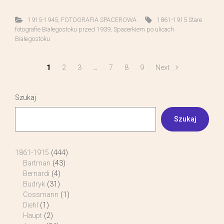
1915-1945
,
FOTOGRAFIA SPACEROWA
1861-1915 Stare
fotografie Białegostoku przed 1939
,
Spacerkiem po ulicach
Białegostoku
1
2
3
…
7
8
9
Next
Szukaj
Szukaj
1861-1915
(444)
Bartman
(43)
Bernardi
(4)
Budryk
(31)
Cossmann
(1)
Diehl
(1)
Haupt
(2)