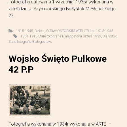
Fotografia datowana 1 września 1935r wykonana w
zakładzie J. Szymborskiego Białystok M.Piłsudskiego
27.
1915-1945
,
Dzieci
,
W BIAŁOSTOCKIM ATELIER lata 1915-1945
1861-1915 Stare fotografie Białegostoku przed 1939
,
Białystok
,
Stare fotografie Białegostoku
Wojsko Święto Pułkowe
42 P.P
Fotografia wykonana w 1934r wykonana w ARTE –