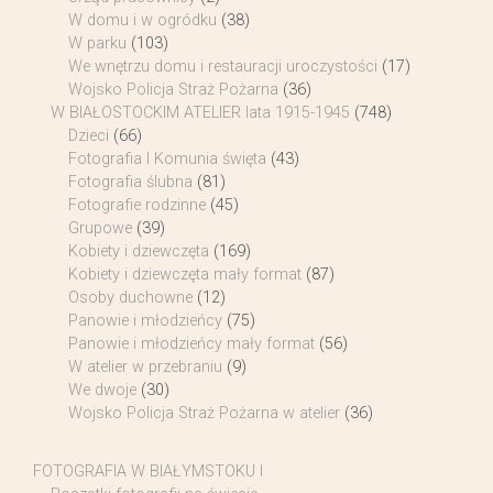
W domu i w ogródku
(38)
W parku
(103)
We wnętrzu domu i restauracji uroczystości
(17)
Wojsko Policja Straż Pożarna
(36)
W BIAŁOSTOCKIM ATELIER lata 1915-1945
(748)
Dzieci
(66)
Fotografia I Komunia święta
(43)
Fotografia ślubna
(81)
Fotografie rodzinne
(45)
Grupowe
(39)
Kobiety i dziewczęta
(169)
Kobiety i dziewczęta mały format
(87)
Osoby duchowne
(12)
Panowie i młodzieńcy
(75)
Panowie i młodzieńcy mały format
(56)
W atelier w przebraniu
(9)
We dwoje
(30)
Wojsko Policja Straż Pożarna w atelier
(36)
FOTOGRAFIA W BIAŁYMSTOKU I