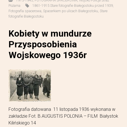
1915-1945
,
FOTOGRAFIA SPACEROWA
,
Wojsko Policja Straż
Pożarna
1861-1915 Stare fotografie Białegostoku przed 1939
,
Fotografia spacerowa
,
Spacerkiem po ulicach Białegostoku
,
Stare
fotografie Białegostoku
Kobiety w mundurze
Przysposobienia
Wojskowego 1936r
Fotografia datowana 11 listopada 1936 wykonana w
zakładzie Fot. B.AUGUSTIS POLONIA – FILM Białystok
Kilińskiego 14