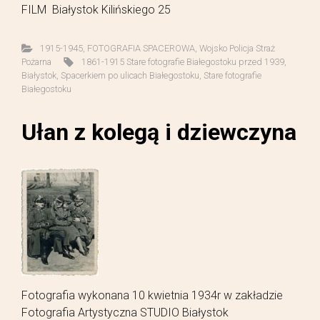
FILM Białystok Kilińskiego 25
1915-1945
,
FOTOGRAFIA SPACEROWA
,
Wojsko Policja Straż
Pożarna
1861-1915 Stare fotografie Białegostoku przed 1939
,
Białystok
,
Spacerkiem po ulicach Białegostoku
,
Stare fotografie
Białegostoku
Ułan z kolegą i dziewczyna
Fotografia wykonana 10 kwietnia 1934r w zakładzie
Fotografia Artystyczna STUDIO Białystok