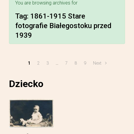
You are browsing archives for
Tag:
1861-1915 Stare
fotografie Białegostoku przed
1939
1
2
3
…
7
8
9
Next
Dziecko