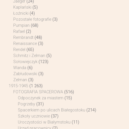
Jaeger
(24)
Kapłański
(5)
Łoźnicki
(4)
Pozostałe fotografie
(3)
Pumpian
(68)
Rafael
(2)
Rembrandt
(48)
Renaissance
(3)
Rendel
(65)
Schmitz i Zelman
(5)
Sołowiejczyk
(123)
Wanda
(6)
Zabłudowski
(3)
Zelman
(3)
1915-1945
(1 263)
FOTOGRAFIA SPACEROWA
(516)
Odpoczynek za miastem
(15)
Pogrzeby
(31)
Spacerkiem po ulicach Białegostoku
(214)
Szkoły uczniowie
(37)
Uroczystości w Białymstoku
(11)
Urząd pracownicy
(2)