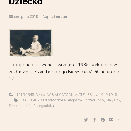
Dziecko
30 sierpnia 2018
Napisał
mieton
Fotografia datowana 1 września 1935r wykonana w
zakładzie J. Szymborskiego Białystok M.Piłsudskiego
27.
1915-1945
,
Dzieci
,
W BIAŁOSTOCKIM ATELIER lata 1915-1945
1861-1915 Stare fotografie Białegostoku przed 1939
,
Białystok
,
Stare fotografie Białegostoku