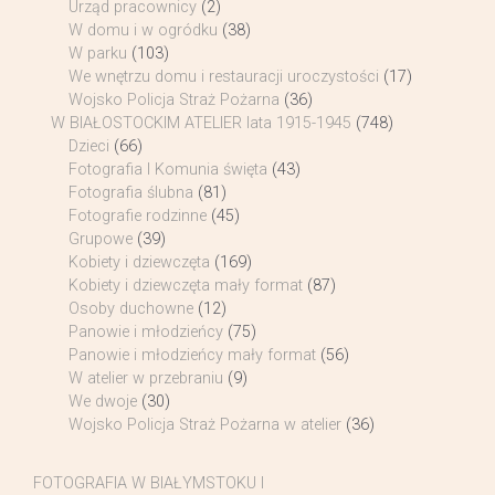
Urząd pracownicy
(2)
W domu i w ogródku
(38)
W parku
(103)
We wnętrzu domu i restauracji uroczystości
(17)
Wojsko Policja Straż Pożarna
(36)
W BIAŁOSTOCKIM ATELIER lata 1915-1945
(748)
Dzieci
(66)
Fotografia I Komunia święta
(43)
Fotografia ślubna
(81)
Fotografie rodzinne
(45)
Grupowe
(39)
Kobiety i dziewczęta
(169)
Kobiety i dziewczęta mały format
(87)
Osoby duchowne
(12)
Panowie i młodzieńcy
(75)
Panowie i młodzieńcy mały format
(56)
W atelier w przebraniu
(9)
We dwoje
(30)
Wojsko Policja Straż Pożarna w atelier
(36)
FOTOGRAFIA W BIAŁYMSTOKU I