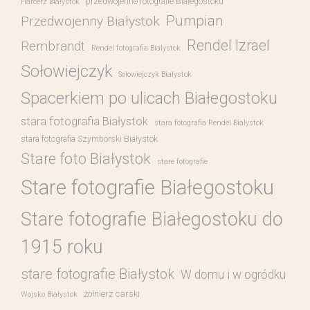
przedwojenne fotografie Białegostoku
Harcerz Białystok
Pumpian
Przedwojenny Białystok
Rendel Izrael
Rembrandt
Rendel fotografia Bialystok
Sołowiejczyk
Sołowiejczyk Białystok
Spacerkiem po ulicach Białegostoku
stara fotografia Białystok
stara fotografia Rendel Białystok
stara fotografia Szymborski Białystok
Stare foto Białystok
stare fotografie
Stare fotografie Białegostoku
Stare fotografie Białegostoku do
1915 roku
stare fotografie Białystok
W domu i w ogródku
żołnierz carski
Wojsko Białystok