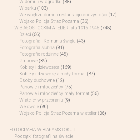
W domu i w ogródku
(38)
W parku
(103)
We wnętrzu domu i restauracji uroczystości
(17)
Wojsko Policja Straż Pożarna
(36)
W BIAŁOSTOCKIM ATELIER lata 1915-1945
(748)
Dzieci
(66)
Fotografia I Komunia święta
(43)
Fotografia ślubna
(81)
Fotografie rodzinne
(45)
Grupowe
(39)
Kobiety i dziewczęta
(169)
Kobiety i dziewczęta mały format
(87)
Osoby duchowne
(12)
Panowie i młodzieńcy
(75)
Panowie i młodzieńcy mały format
(56)
W atelier w przebraniu
(9)
We dwoje
(30)
Wojsko Policja Straż Pożarna w atelier
(36)
FOTOGRAFIA W BIAŁYMSTOKU I
Początki fotografii na świecie