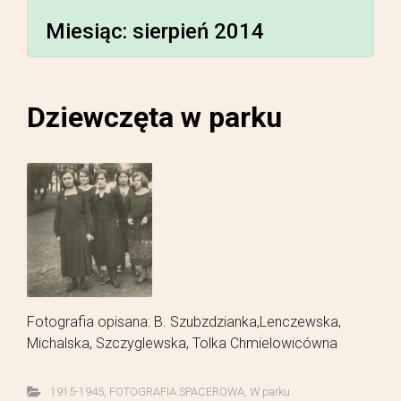
Miesiąc:
sierpień 2014
Dziewczęta w parku
Fotografia opisana: B. Szubzdzianka,Lenczewska,
Michalska, Szczyglewska, Tolka Chmielowicówna
1915-1945
,
FOTOGRAFIA SPACEROWA
,
W parku