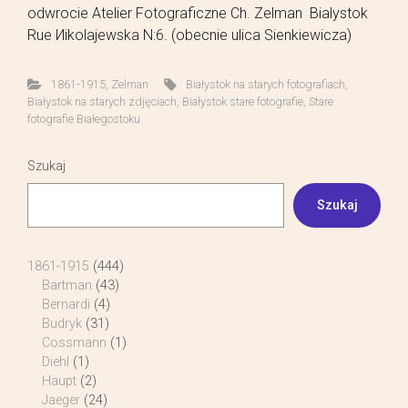
odwrocie Atelier Fotograficzne Ch. Zelman Bialystok
Rue Иikolajewska N:6. (obecnie ulica Sienkiewicza)
1861-1915
,
Zelman
Białystok na starych fotografiach
,
Białystok na starych zdjęciach
,
Białystok stare fotografie
,
Stare
fotografie Białegostoku
Szukaj
Szukaj
1861-1915
(444)
Bartman
(43)
Bernardi
(4)
Budryk
(31)
Cossmann
(1)
Diehl
(1)
Haupt
(2)
Jaeger
(24)