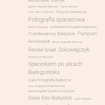
Budryk
Białystok wojsko
Budryk fotografie Białystok
Carski policjant
Fotografia Sołowiejczyk
Diehl Jean Guillaume
Fotografia spacerowa
przedwojenne fotografie Białegostoku
Harcerz Białystok
Pumpian
Przedwojenny Białystok
Rembrandt
Rendel fotografia Bialystok
Sołowiejczyk
Rendel Izrael
Sołowiejczyk Białystok
Spacerkiem po ulicach
Białegostoku
stara fotografia Białystok
stara fotografia Rendel Białystok
stara fotografia Szymborski Białystok
Stare foto Białystok
stare fotografie