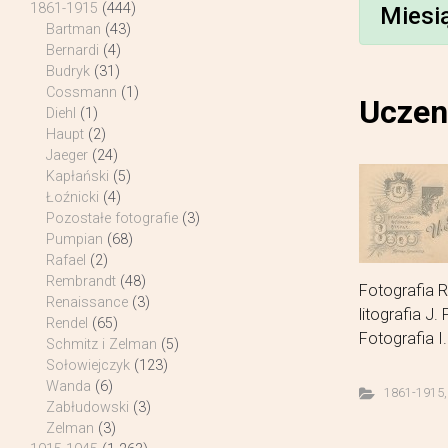
1861-1915
(444)
Miesi
Bartman
(43)
Bernardi
(4)
Budryk
(31)
Cossmann
(1)
Uczen
Diehl
(1)
Haupt
(2)
Jaeger
(24)
Kapłański
(5)
Łoźnicki
(4)
Pozostałe fotografie
(3)
Pumpian
(68)
Rafael
(2)
Rembrandt
(48)
Fotografia 
Renaissance
(3)
litografia J
Rendel
(65)
Fotografia I
Schmitz i Zelman
(5)
Sołowiejczyk
(123)
Wanda
(6)
1861-1915
Zabłudowski
(3)
Zelman
(3)