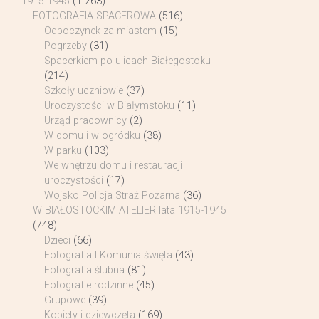
1915-1945
(1 263)
FOTOGRAFIA SPACEROWA
(516)
Odpoczynek za miastem
(15)
Pogrzeby
(31)
Spacerkiem po ulicach Białegostoku
(214)
Szkoły uczniowie
(37)
Uroczystości w Białymstoku
(11)
Urząd pracownicy
(2)
W domu i w ogródku
(38)
W parku
(103)
We wnętrzu domu i restauracji
uroczystości
(17)
Wojsko Policja Straż Pożarna
(36)
W BIAŁOSTOCKIM ATELIER lata 1915-1945
(748)
Dzieci
(66)
Fotografia I Komunia święta
(43)
Fotografia ślubna
(81)
Fotografie rodzinne
(45)
Grupowe
(39)
Kobiety i dziewczęta
(169)