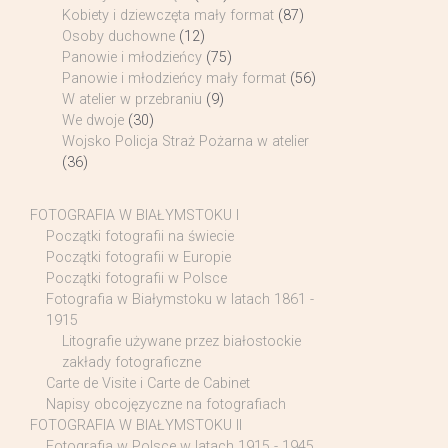
Kobiety i dziewczęta mały format
(87)
Osoby duchowne
(12)
Panowie i młodzieńcy
(75)
Panowie i młodzieńcy mały format
(56)
W atelier w przebraniu
(9)
We dwoje
(30)
Wojsko Policja Straż Pożarna w atelier
(36)
FOTOGRAFIA W BIAŁYMSTOKU I
Początki fotografii na świecie
Początki fotografii w Europie
Początki fotografii w Polsce
Fotografia w Białymstoku w latach 1861 -
1915
Litografie używane przez białostockie
zakłady fotograficzne
Carte de Visite i Carte de Cabinet
Napisy obcojęzyczne na fotografiach
FOTOGRAFIA W BIAŁYMSTOKU II
Fotografia w Polsce w latach 1915 - 1945