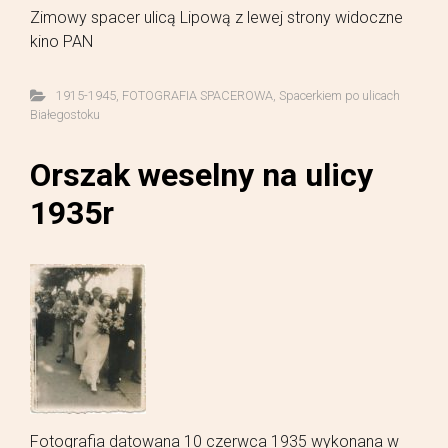
Zimowy spacer ulicą Lipową z lewej strony widoczne
kino PAN
1915-1945
,
FOTOGRAFIA SPACEROWA
,
Spacerkiem po ulicach
Białegostoku
Orszak weselny na ulicy
1935r
Fotografia datowana 10 czerwca 1935 wykonana w