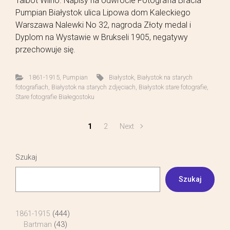
Talbot Wilno. Napisy na odwrocie Fotografia Bracia
Pumpian Białystok ulica Lipowa dom Kaleckiego
Warszawa Nalewki No 32, nagroda Złoty medal i
Dyplom na Wystawie w Brukseli 1905, negatywy
przechowuje się.
1861-1915
,
Pumpian
Białystok
,
Białystok na starych
fotografiach
,
Białystok na starych zdjęciach
,
Białystok stare fotografie
,
Stare fotografie Białegostoku
1
2
Next
Szukaj
Szukaj
1861-1915
(444)
Bartman
(43)