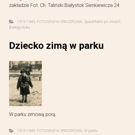
zakładzie Fot. Ch. Taliński Białystok Sienkiewicza 24
1915-1945
,
FOTOGRAFIA SPACEROWA
,
Spacerkiem po ulicach
Białegostoku
Dziecko zimą w parku
W parku zimową porą
1915-1945
,
FOTOGRAFIA SPACEROWA
,
W parku