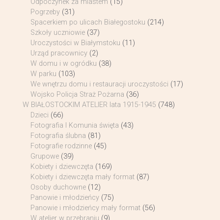
Odpoczynek za miastem
(15)
Pogrzeby
(31)
Spacerkiem po ulicach Białegostoku
(214)
Szkoły uczniowie
(37)
Uroczystości w Białymstoku
(11)
Urząd pracownicy
(2)
W domu i w ogródku
(38)
W parku
(103)
We wnętrzu domu i restauracji uroczystości
(17)
Wojsko Policja Straż Pożarna
(36)
W BIAŁOSTOCKIM ATELIER lata 1915-1945
(748)
Dzieci
(66)
Fotografia I Komunia święta
(43)
Fotografia ślubna
(81)
Fotografie rodzinne
(45)
Grupowe
(39)
Kobiety i dziewczęta
(169)
Kobiety i dziewczęta mały format
(87)
Osoby duchowne
(12)
Panowie i młodzieńcy
(75)
Panowie i młodzieńcy mały format
(56)
W atelier w przebraniu
(9)