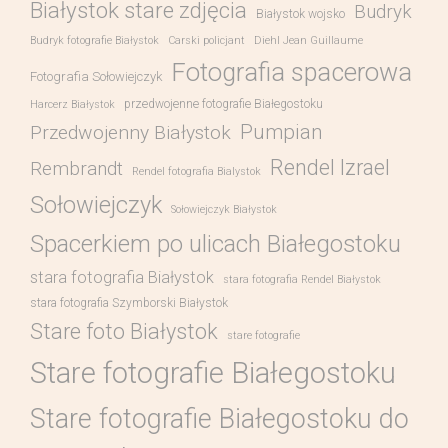
Białystok stare zdjęcia
Budryk
Białystok wojsko
Budryk fotografie Białystok
Carski policjant
Diehl Jean Guillaume
Fotografia spacerowa
Fotografia Sołowiejczyk
przedwojenne fotografie Białegostoku
Harcerz Białystok
Pumpian
Przedwojenny Białystok
Rendel Izrael
Rembrandt
Rendel fotografia Bialystok
Sołowiejczyk
Sołowiejczyk Białystok
Spacerkiem po ulicach Białegostoku
stara fotografia Białystok
stara fotografia Rendel Białystok
stara fotografia Szymborski Białystok
Stare foto Białystok
stare fotografie
Stare fotografie Białegostoku
Stare fotografie Białegostoku do