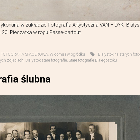
wykonana w zakładzie Fotografia Artystyczna VAN – DYK Białys
 20. Pieczątka w rogu Passe-partout
,
FOTOGRAFIA SPACEROWA
,
W domu i w ogródku
Białystok na starych foto
rych zdjęciach
,
Białystok stare fotografie
,
Stare fotografie Białegostoku
afia ślubna