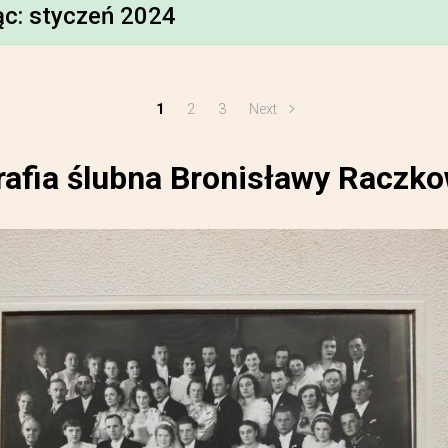
ąc:
styczeń 2024
1
2
3
Next
rafia ślubna Bronisławy Raczko