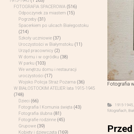
1915-1945
(1 263)
FOTOGRAFIA SPACEROWA
(516)
Odpoczynek za miastem
(15)
Pogrzeby
(31)
Spacerkiem po ulicach Białegostoku
(214)
Szkoły uczniowie
(37)
Uroczystości w Białymstoku
(11)
Urząd pracownicy
(2)
W domu i w ogródku
(38)
W parku
(103)
We wnętrzu domu i restauracji
uroczystości
(17)
Wojsko Policja Straż Pożarna
(36)
Fotografia 
W BIAŁOSTOCKIM ATELIER lata 1915-1945
(748)
Dzieci
(66)
1915-1945
Fotografia I Komunia święta
(43)
fotografiach
,
Bia
Fotografia ślubna
(81)
Fotografie rodzinne
(45)
Przed
Grupowe
(39)
Kobiety i dziewczęta
(169)