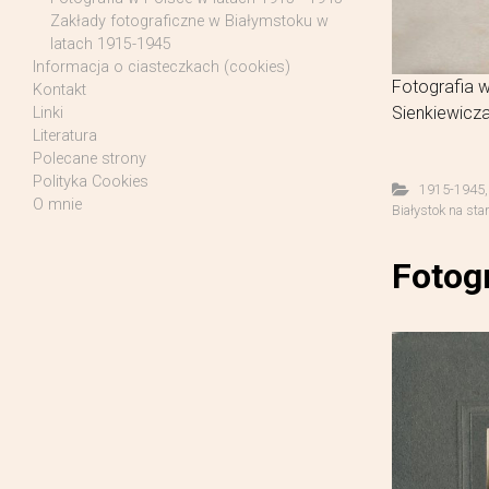
Zakłady fotograficzne w Białymstoku w
latach 1915-1945
Informacja o ciasteczkach (cookies)
Fotografia 
Kontakt
Sienkiewicza
Linki
Literatura
Polecane strony
Polityka Cookies
1915-1945
O mnie
Białystok na sta
Fotogr