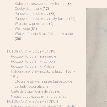
Kobiety i dziewczęta mały format
(87)
Osoby duchowne
(12)
Panowie i młodzieńcy
(75)
Panowie i młodzieńcy mały format
(56)
W atelier w przebraniu
(9)
We dwoje
(30)
Wojsko Policja Straż Pożarna w atelier
(36)
FOTOGRAFIA W BIAŁYMSTOKU I
Początki fotografii na świecie
Początki fotografii w Europie
Początki fotografii w Polsce
Fotografia w Białymstoku w latach 1861 -
1915
Litografie używane przez białostockie
zakłady fotograficzne
Carte de Visite i Carte de Cabinet
Napisy obcojęzyczne na fotografiach
FOTOGRAFIA W BIAŁYMSTOKU II
Fotografia w Polsce w latach 1915 - 1945