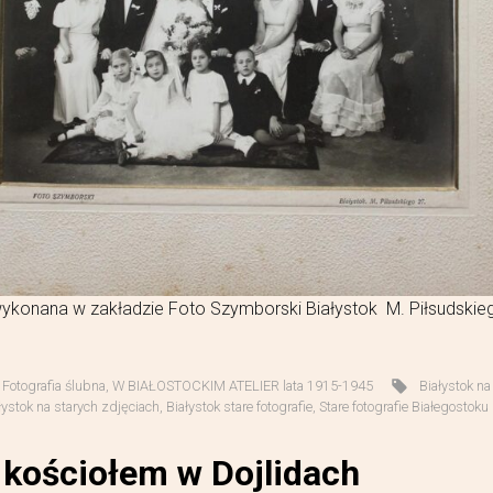
wykonana w zakładzie Foto Szymborski Białystok M. Piłsudskie
,
Fotografia ślubna
,
W BIAŁOSTOCKIM ATELIER lata 1915-1945
Białystok na
łystok na starych zdjęciach
,
Białystok stare fotografie
,
Stare fotografie Białegostoku
 kościołem w Dojlidach