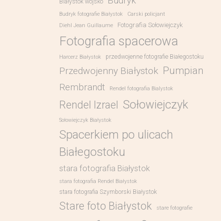
Budryk
Białystok wojsko
Budryk fotografie Białystok
Carski policjant
Fotografia Sołowiejczyk
Diehl Jean Guillaume
Fotografia spacerowa
przedwojenne fotografie Białegostoku
Harcerz Białystok
Pumpian
Przedwojenny Białystok
Rembrandt
Rendel fotografia Bialystok
Sołowiejczyk
Rendel Izrael
Sołowiejczyk Białystok
Spacerkiem po ulicach
Białegostoku
stara fotografia Białystok
stara fotografia Rendel Białystok
stara fotografia Szymborski Białystok
Stare foto Białystok
stare fotografie