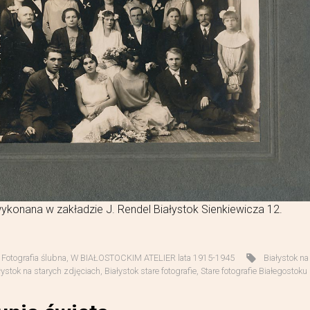
ykonana w zakładzie J. Rendel Białystok Sienkiewicza 12.
,
Fotografia ślubna
,
W BIAŁOSTOCKIM ATELIER lata 1915-1945
Białystok na
łystok na starych zdjęciach
,
Białystok stare fotografie
,
Stare fotografie Białegostoku