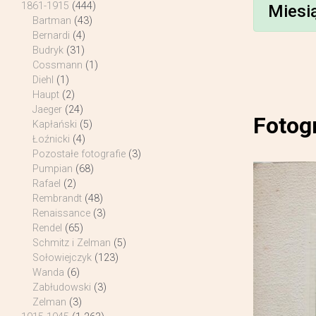
1861-1915
(444)
Miesi
Bartman
(43)
Bernardi
(4)
Budryk
(31)
Cossmann
(1)
Diehl
(1)
Haupt
(2)
Jaeger
(24)
Fotog
Kapłański
(5)
Łoźnicki
(4)
Pozostałe fotografie
(3)
Pumpian
(68)
Rafael
(2)
Rembrandt
(48)
Renaissance
(3)
Rendel
(65)
Schmitz i Zelman
(5)
Sołowiejczyk
(123)
Wanda
(6)
Zabłudowski
(3)
Zelman
(3)