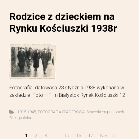
Rodzice z dzieckiem na
Rynku Kościuszki 1938r
Fotografia datowana 23 stycznia 1938 wykonana w
zakładzie Foto – Film Białystok Rynek Kościuszki 12
1915-1945
,
FOTOGRAFIA SPACEROWA
,
Spacerkiem po ulicach
Białegostoku
1
2
3
…
15
16
17
Next