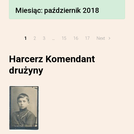
Miesiąc:
październik 2018
1
2
3
…
15
16
17
Next
Harcerz Komendant
drużyny