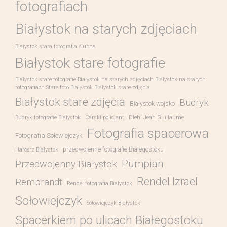
fotografiach
Białystok na starych zdjęciach
Białystok stara fotografia ślubna
Białystok stare fotografie
Białystok stare fotografie Białystok na starych zdjęciach Białystok na starych
fotografiach Stare foto Białystok Białystok stare zdjęcia
Białystok stare zdjęcia
Budryk
Białystok wojsko
Budryk fotografie Białystok
Carski policjant
Diehl Jean Guillaume
Fotografia spacerowa
Fotografia Sołowiejczyk
przedwojenne fotografie Białegostoku
Harcerz Białystok
Pumpian
Przedwojenny Białystok
Rendel Izrael
Rembrandt
Rendel fotografia Bialystok
Sołowiejczyk
Sołowiejczyk Białystok
Spacerkiem po ulicach Białegostoku