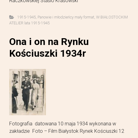
Raczkowskiej Stasio Krasowski
1915-1945
,
Panowie i młodzieńcy mały format
,
W BIAŁOSTOCKIM
ATELIER lata 1915-1945
Ona i on na Rynku
Kościuszki 1934r
Fotografia datowana 10 maja 1934 wykonana w
zakładzie Foto – Film Białystok Rynek Kościuszki 12