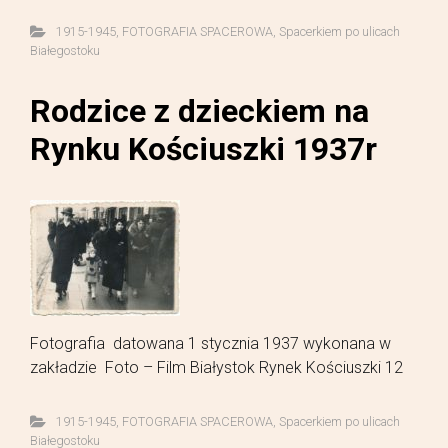
1915-1945
,
FOTOGRAFIA SPACEROWA
,
Spacerkiem po ulicach
Białegostoku
Rodzice z dzieckiem na
Rynku Kościuszki 1937r
Fotografia datowana 1 stycznia 1937 wykonana w
zakładzie Foto – Film Białystok Rynek Kościuszki 12
1915-1945
,
FOTOGRAFIA SPACEROWA
,
Spacerkiem po ulicach
Białegostoku