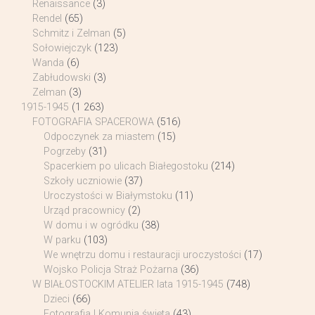
Renaissance
(3)
Rendel
(65)
Schmitz i Zelman
(5)
Sołowiejczyk
(123)
Wanda
(6)
Zabłudowski
(3)
Zelman
(3)
1915-1945
(1 263)
FOTOGRAFIA SPACEROWA
(516)
Odpoczynek za miastem
(15)
Pogrzeby
(31)
Spacerkiem po ulicach Białegostoku
(214)
Szkoły uczniowie
(37)
Uroczystości w Białymstoku
(11)
Urząd pracownicy
(2)
W domu i w ogródku
(38)
W parku
(103)
We wnętrzu domu i restauracji uroczystości
(17)
Wojsko Policja Straż Pożarna
(36)
W BIAŁOSTOCKIM ATELIER lata 1915-1945
(748)
Dzieci
(66)
Fotografia I Komunia święta
(43)