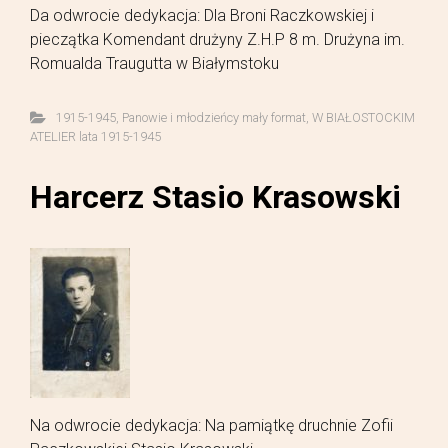
Da odwrocie dedykacja: Dla Broni Raczkowskiej i
pieczątka Komendant drużyny Z.H.P 8 m. Drużyna im.
Romualda Traugutta w Białymstoku
1915-1945
,
Panowie i młodzieńcy mały format
,
W BIAŁOSTOCKIM
ATELIER lata 1915-1945
Harcerz Stasio Krasowski
Na odwrocie dedykacja: Na pamiątkę druchnie Zofii