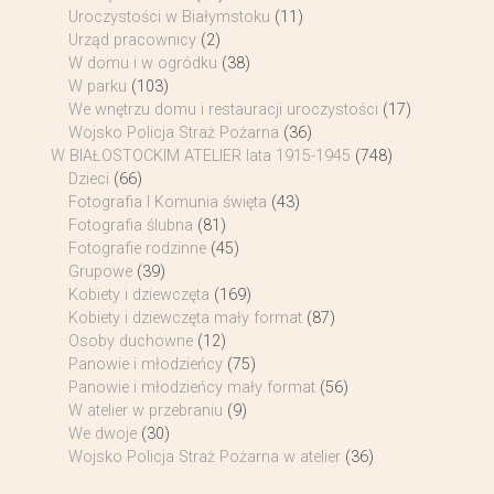
Uroczystości w Białymstoku
(11)
Urząd pracownicy
(2)
W domu i w ogródku
(38)
W parku
(103)
We wnętrzu domu i restauracji uroczystości
(17)
Wojsko Policja Straż Pożarna
(36)
W BIAŁOSTOCKIM ATELIER lata 1915-1945
(748)
Dzieci
(66)
Fotografia I Komunia święta
(43)
Fotografia ślubna
(81)
Fotografie rodzinne
(45)
Grupowe
(39)
Kobiety i dziewczęta
(169)
Kobiety i dziewczęta mały format
(87)
Osoby duchowne
(12)
Panowie i młodzieńcy
(75)
Panowie i młodzieńcy mały format
(56)
W atelier w przebraniu
(9)
We dwoje
(30)
Wojsko Policja Straż Pożarna w atelier
(36)