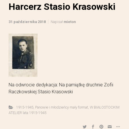
Harcerz Stasio Krasowski
31 października 2018
Napisał
mieton
Na odwrocie dedykacja: Na pamiątkę druchnie Zofii
Raczkowskiej Stasio Krasowski
1915-1945
,
Panowie i młodzieńcy mały format
,
W BIAŁOSTOCKIM
ATELIER lata 1915-1945