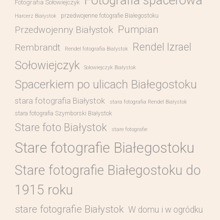
Fotografia spacerowa
Fotografia Sołowiejczyk
przedwojenne fotografie Białegostoku
Harcerz Białystok
Pumpian
Przedwojenny Białystok
Rendel Izrael
Rembrandt
Rendel fotografia Bialystok
Sołowiejczyk
Sołowiejczyk Białystok
Spacerkiem po ulicach Białegostoku
stara fotografia Białystok
stara fotografia Rendel Białystok
stara fotografia Szymborski Białystok
Stare foto Białystok
stare fotografie
Stare fotografie Białegostoku
Stare fotografie Białegostoku do
1915 roku
stare fotografie Białystok
W domu i w ogródku