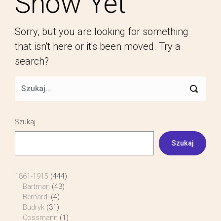
Show Yet
Sorry, but you are looking for something
that isn't here or it's been moved. Try a
search?
Szukaj
Szukaj
1861-1915
(444)
Bartman
(43)
Bernardi
(4)
Budryk
(31)
Cossmann
(1)