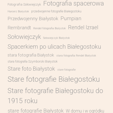
Fotografia spacerowa
Fotografia Sołowiejczyk
przedwojenne fotografie Białegostoku
Harcerz Białystok
Pumpian
Przedwojenny Białystok
Rendel Izrael
Rembrandt
Rendel fotografia Bialystok
Sołowiejczyk
Sołowiejczyk Białystok
Spacerkiem po ulicach Białegostoku
stara fotografia Białystok
stara fotografia Rendel Białystok
stara fotografia Szymborski Białystok
Stare foto Białystok
stare fotografie
Stare fotografie Białegostoku
Stare fotografie Białegostoku do
1915 roku
stare fotografie Białystok
W domu i w ogródku