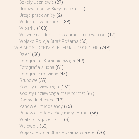
Szkoły uczniowie
(37)
Uroczystości w Białymstoku
(11)
Urząd pracownicy
(2)
W domu i w ogródku
(38)
W parku
(103)
We wnętrzu domu i restauracji uroczystości
(17)
Wojsko Policja Straż Pożarna
(36)
W BIAŁOSTOCKIM ATELIER lata 1915-1945
(748)
Dzieci
(66)
Fotografia I Komunia święta
(43)
Fotografia ślubna
(81)
Fotografie rodzinne
(45)
Grupowe
(39)
Kobiety i dziewczęta
(169)
Kobiety i dziewczęta mały format
(87)
Osoby duchowne
(12)
Panowie i młodzieńcy
(75)
Panowie i młodzieńcy mały format
(56)
W atelier w przebraniu
(9)
We dwoje
(30)
Wojsko Policja Straż Pożarna w atelier
(36)