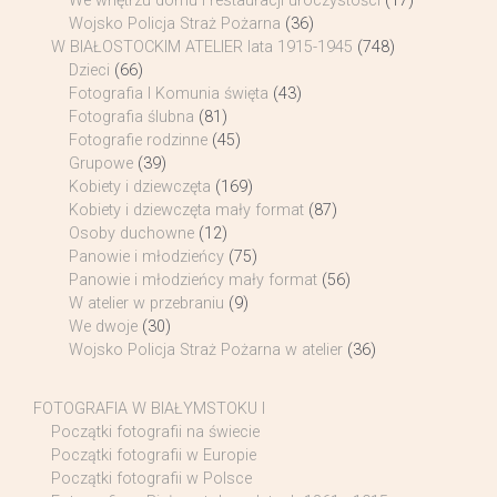
We wnętrzu domu i restauracji uroczystości
(17)
Wojsko Policja Straż Pożarna
(36)
W BIAŁOSTOCKIM ATELIER lata 1915-1945
(748)
Dzieci
(66)
Fotografia I Komunia święta
(43)
Fotografia ślubna
(81)
Fotografie rodzinne
(45)
Grupowe
(39)
Kobiety i dziewczęta
(169)
Kobiety i dziewczęta mały format
(87)
Osoby duchowne
(12)
Panowie i młodzieńcy
(75)
Panowie i młodzieńcy mały format
(56)
W atelier w przebraniu
(9)
We dwoje
(30)
Wojsko Policja Straż Pożarna w atelier
(36)
FOTOGRAFIA W BIAŁYMSTOKU I
Początki fotografii na świecie
Początki fotografii w Europie
Początki fotografii w Polsce