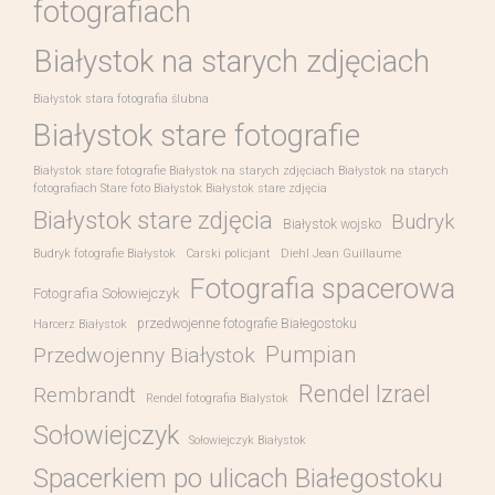
fotografiach
Białystok na starych zdjęciach
Białystok stara fotografia ślubna
Białystok stare fotografie
Białystok stare fotografie Białystok na starych zdjęciach Białystok na starych
fotografiach Stare foto Białystok Białystok stare zdjęcia
Białystok stare zdjęcia
Budryk
Białystok wojsko
Budryk fotografie Białystok
Carski policjant
Diehl Jean Guillaume
Fotografia spacerowa
Fotografia Sołowiejczyk
przedwojenne fotografie Białegostoku
Harcerz Białystok
Pumpian
Przedwojenny Białystok
Rendel Izrael
Rembrandt
Rendel fotografia Bialystok
Sołowiejczyk
Sołowiejczyk Białystok
Spacerkiem po ulicach Białegostoku