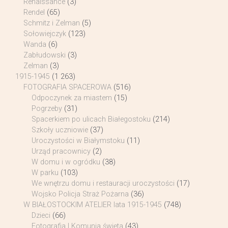
Renaissance
(3)
Rendel
(65)
Schmitz i Zelman
(5)
Sołowiejczyk
(123)
Wanda
(6)
Zabłudowski
(3)
Zelman
(3)
1915-1945
(1 263)
FOTOGRAFIA SPACEROWA
(516)
Odpoczynek za miastem
(15)
Pogrzeby
(31)
Spacerkiem po ulicach Białegostoku
(214)
Szkoły uczniowie
(37)
Uroczystości w Białymstoku
(11)
Urząd pracownicy
(2)
W domu i w ogródku
(38)
W parku
(103)
We wnętrzu domu i restauracji uroczystości
(17)
Wojsko Policja Straż Pożarna
(36)
W BIAŁOSTOCKIM ATELIER lata 1915-1945
(748)
Dzieci
(66)
Fotografia I Komunia święta
(43)