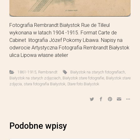
Fotografia Rembrandt Białystok Rue de Tilleul
wykonana w latach 1904 -1915. Format Carte de
Cabinet litografia Józef Pokorny Libawa. Napisy na
odwrocie Artystyczna Fotografia Rembrandt Białystok
ulica Lipowa własne atelier
1861-1915
,
Rembrandt
Białystok na starych fotografiach
,
Białystok na starych zdjęciach
,
Białystok stare fotografie
,
Białystok stare
zdjęcia
,
stara fotografia Białystok
,
Stare foto Białystok
Podobne wpisy