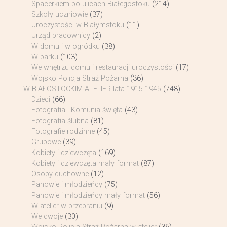
Spacerkiem po ulicach Białegostoku
(214)
Szkoły uczniowie
(37)
Uroczystości w Białymstoku
(11)
Urząd pracownicy
(2)
W domu i w ogródku
(38)
W parku
(103)
We wnętrzu domu i restauracji uroczystości
(17)
Wojsko Policja Straż Pożarna
(36)
W BIAŁOSTOCKIM ATELIER lata 1915-1945
(748)
Dzieci
(66)
Fotografia I Komunia święta
(43)
Fotografia ślubna
(81)
Fotografie rodzinne
(45)
Grupowe
(39)
Kobiety i dziewczęta
(169)
Kobiety i dziewczęta mały format
(87)
Osoby duchowne
(12)
Panowie i młodzieńcy
(75)
Panowie i młodzieńcy mały format
(56)
W atelier w przebraniu
(9)
We dwoje
(30)