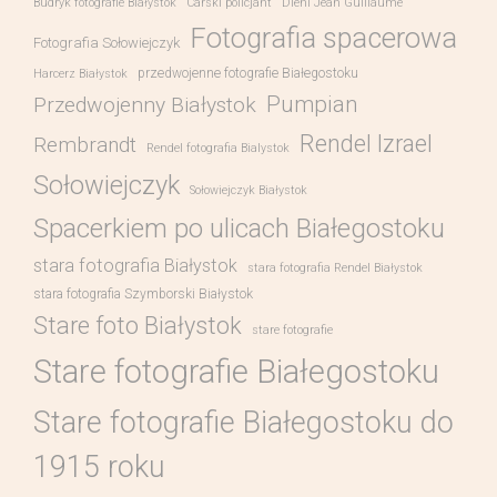
Budryk fotografie Białystok
Carski policjant
Diehl Jean Guillaume
Fotografia spacerowa
Fotografia Sołowiejczyk
przedwojenne fotografie Białegostoku
Harcerz Białystok
Pumpian
Przedwojenny Białystok
Rendel Izrael
Rembrandt
Rendel fotografia Bialystok
Sołowiejczyk
Sołowiejczyk Białystok
Spacerkiem po ulicach Białegostoku
stara fotografia Białystok
stara fotografia Rendel Białystok
stara fotografia Szymborski Białystok
Stare foto Białystok
stare fotografie
Stare fotografie Białegostoku
Stare fotografie Białegostoku do
1915 roku