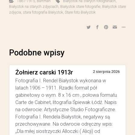
1861-1915
,
Bartman
Białystok na starych fotografiach
,
Białystok na starych zdjęciach
,
Białystok stare fotografie
,
Białystok stare
zdjęcia
,
stara fotografia Białystok
,
Stare foto Białystok
Podobne wpisy
Żołnierz carski 1913r
2 sierpnia 2026
Fotografia I. Rendel Białystok wykonana w
latach 1906 – 1911. Rzadki format pół
gabinetowy o wym. 8 x 16 cm , połowa formatu
Carte de Cabinet, litografia Śpiewak Łódź. Napis
na odwrocie: Artystyczne Studio Fotograficzne.
Fotografia I. Rendela Białystok, negatywy są
przechowywane. Na odwrocie odręczny wpis:
„Dla miłej siostrzyczki Alloczki ( Alicji) od