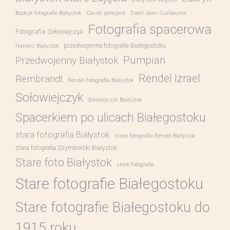
Budryk fotografie Białystok
Carski policjant
Diehl Jean Guillaume
Fotografia spacerowa
Fotografia Sołowiejczyk
przedwojenne fotografie Białegostoku
Harcerz Białystok
Pumpian
Przedwojenny Białystok
Rendel Izrael
Rembrandt
Rendel fotografia Bialystok
Sołowiejczyk
Sołowiejczyk Białystok
Spacerkiem po ulicach Białegostoku
stara fotografia Białystok
stara fotografia Rendel Białystok
stara fotografia Szymborski Białystok
Stare foto Białystok
stare fotografie
Stare fotografie Białegostoku
Stare fotografie Białegostoku do
1915 roku