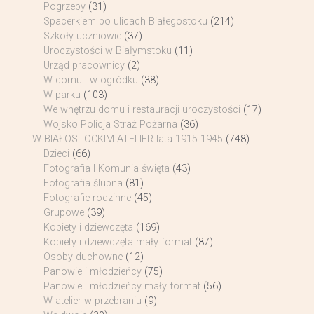
Pogrzeby
(31)
Spacerkiem po ulicach Białegostoku
(214)
Szkoły uczniowie
(37)
Uroczystości w Białymstoku
(11)
Urząd pracownicy
(2)
W domu i w ogródku
(38)
W parku
(103)
We wnętrzu domu i restauracji uroczystości
(17)
Wojsko Policja Straż Pożarna
(36)
W BIAŁOSTOCKIM ATELIER lata 1915-1945
(748)
Dzieci
(66)
Fotografia I Komunia święta
(43)
Fotografia ślubna
(81)
Fotografie rodzinne
(45)
Grupowe
(39)
Kobiety i dziewczęta
(169)
Kobiety i dziewczęta mały format
(87)
Osoby duchowne
(12)
Panowie i młodzieńcy
(75)
Panowie i młodzieńcy mały format
(56)
W atelier w przebraniu
(9)