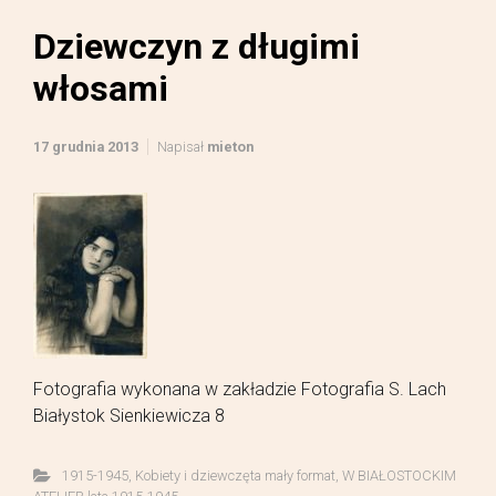
Dziewczyn z długimi
włosami
17 grudnia 2013
Napisał
mieton
Fotografia wykonana w zakładzie Fotografia S. Lach
Białystok Sienkiewicza 8
1915-1945
,
Kobiety i dziewczęta mały format
,
W BIAŁOSTOCKIM