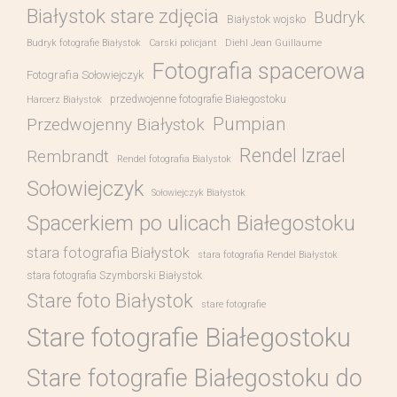
Białystok stare zdjęcia
Budryk
Białystok wojsko
Budryk fotografie Białystok
Carski policjant
Diehl Jean Guillaume
Fotografia spacerowa
Fotografia Sołowiejczyk
przedwojenne fotografie Białegostoku
Harcerz Białystok
Pumpian
Przedwojenny Białystok
Rendel Izrael
Rembrandt
Rendel fotografia Bialystok
Sołowiejczyk
Sołowiejczyk Białystok
Spacerkiem po ulicach Białegostoku
stara fotografia Białystok
stara fotografia Rendel Białystok
stara fotografia Szymborski Białystok
Stare foto Białystok
stare fotografie
Stare fotografie Białegostoku
Stare fotografie Białegostoku do