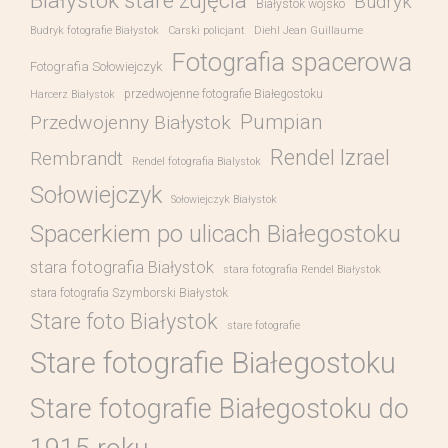
Białystok stare zdjęcia
Budryk
Białystok wojsko
Budryk fotografie Białystok
Carski policjant
Diehl Jean Guillaume
Fotografia spacerowa
Fotografia Sołowiejczyk
przedwojenne fotografie Białegostoku
Harcerz Białystok
Pumpian
Przedwojenny Białystok
Rendel Izrael
Rembrandt
Rendel fotografia Bialystok
Sołowiejczyk
Sołowiejczyk Białystok
Spacerkiem po ulicach Białegostoku
stara fotografia Białystok
stara fotografia Rendel Białystok
stara fotografia Szymborski Białystok
Stare foto Białystok
stare fotografie
Stare fotografie Białegostoku
Stare fotografie Białegostoku do