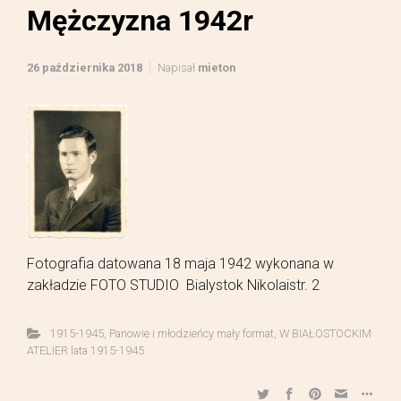
Mężczyzna 1942r
26 października 2018
Napisał
mieton
Fotografia datowana 18 maja 1942 wykonana w
zakładzie FOTO STUDIO Bialystok Nikolaistr. 2
1915-1945
,
Panowie i młodzieńcy mały format
,
W BIAŁOSTOCKIM
ATELIER lata 1915-1945