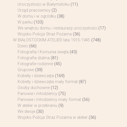
Uroczystości w Białymstoku
(11)
Urząd pracownicy
(2)
W domu i w ogródku
(38)
W parku
(103)
We wnętrzu domu i restauracji uroczystości
(17)
Wojsko Policja Straż Pożarna
(36)
W BIAŁOSTOCKIM ATELIER lata 1915-1945
(748)
Dzieci
(66)
Fotografia I Komunia święta
(43)
Fotografia ślubna
(81)
Fotografie rodzinne
(45)
Grupowe
(39)
Kobiety i dziewczęta
(169)
Kobiety i dziewczęta mały format
(87)
Osoby duchowne
(12)
Panowie i młodzieńcy
(75)
Panowie i młodzieńcy mały format
(56)
W atelier w przebraniu
(9)
We dwoje
(30)
Wojsko Policja Straż Pożarna w atelier
(36)