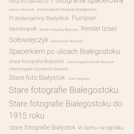
Fotografia spacerowa
Fotografia Sołowiejczyk
przedwojenne fotografie Białegostoku
Harcerz Białystok
Pumpian
Przedwojenny Białystok
Rendel Izrael
Rembrandt
Rendel fotografia Bialystok
Sołowiejczyk
Sołowiejczyk Białystok
Spacerkiem po ulicach Białegostoku
stara fotografia Białystok
stara fotografia Rendel Białystok
stara fotografia Szymborski Białystok
Stare foto Białystok
stare fotografie
Stare fotografie Białegostoku
Stare fotografie Białegostoku do
1915 roku
stare fotografie Białystok
W domu i w ogródku