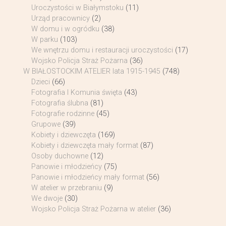
Uroczystości w Białymstoku
(11)
Urząd pracownicy
(2)
W domu i w ogródku
(38)
W parku
(103)
We wnętrzu domu i restauracji uroczystości
(17)
Wojsko Policja Straż Pożarna
(36)
W BIAŁOSTOCKIM ATELIER lata 1915-1945
(748)
Dzieci
(66)
Fotografia I Komunia święta
(43)
Fotografia ślubna
(81)
Fotografie rodzinne
(45)
Grupowe
(39)
Kobiety i dziewczęta
(169)
Kobiety i dziewczęta mały format
(87)
Osoby duchowne
(12)
Panowie i młodzieńcy
(75)
Panowie i młodzieńcy mały format
(56)
W atelier w przebraniu
(9)
We dwoje
(30)
Wojsko Policja Straż Pożarna w atelier
(36)