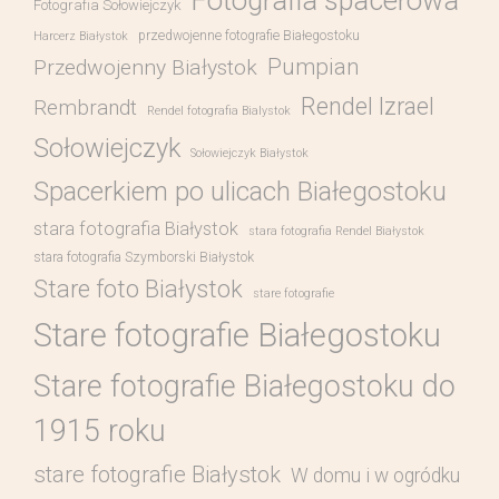
Fotografia Sołowiejczyk
przedwojenne fotografie Białegostoku
Harcerz Białystok
Pumpian
Przedwojenny Białystok
Rendel Izrael
Rembrandt
Rendel fotografia Bialystok
Sołowiejczyk
Sołowiejczyk Białystok
Spacerkiem po ulicach Białegostoku
stara fotografia Białystok
stara fotografia Rendel Białystok
stara fotografia Szymborski Białystok
Stare foto Białystok
stare fotografie
Stare fotografie Białegostoku
Stare fotografie Białegostoku do
1915 roku
stare fotografie Białystok
W domu i w ogródku