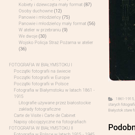
Kobiety i dziewczęta mały format
(87)
Osoby duchowne
(12)
Panowie i młodzieńcy
(75)
Panowie i młodzieńcy mały format
(56)
W atelier w przebraniu
(9)
We dwoje
(30)
Wojsko Policja Straż Pożarna w atelier
(36)
FOTOGRAFIA W BIAŁYMSTOKU I
Początki fotografii na świecie
Początki fotografii w Europie
Początki fotografii w Polsce
Fotografia w Białymstoku w latach 1861 -
1915
1861-1915
Litografie używane przez białostockie
starych fotograf
zakłady fotograficzne
Białystok stare f
Carte de Visite i Carte de Cabinet
Napisy obcojęzyczne na fotografiach
Podobn
FOTOGRAFIA W BIAŁYMSTOKU II
Fotografia w Polsce w latach 1915 - 1945