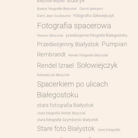
Budryk
Białystok wojsko
Budryk fotografie Białystok
Carski policjant
Fotografia Sołowiejczyk
Diehl Jean Guillaume
Fotografia spacerowa
przedwojenne fotografie Białegostoku
Harcerz Białystok
Pumpian
Przedwojenny Białystok
Rembrandt
Rendel fotografia Bialystok
Sołowiejczyk
Rendel Izrael
Sołowiejczyk Białystok
Spacerkiem po ulicach
Białegostoku
stara fotografia Białystok
stara fotografia Rendel Białystok
stara fotografia Szymborski Białystok
Stare foto Białystok
stare fotografie