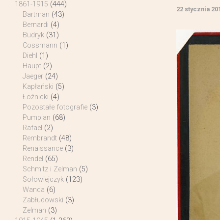
1861-1915
(444)
22 stycznia 20
Bartman
(43)
Bernardi
(4)
Budryk
(31)
Cossmann
(1)
Diehl
(1)
Haupt
(2)
Jaeger
(24)
Kapłański
(5)
Łoźnicki
(4)
Pozostałe fotografie
(3)
Pumpian
(68)
Rafael
(2)
Rembrandt
(48)
Renaissance
(3)
Rendel
(65)
Schmitz i Zelman
(5)
Sołowiejczyk
(123)
Wanda
(6)
Zabłudowski
(3)
Zelman
(3)