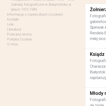
Zakłady fotograficzne w Białymstoku w
Żołnier
latach 1915-1945
Informacja o ciasteczkach (cookies)
Fotografi
Kontakt
gabinetow
Linki
Śpiewak Ł
Literatura
Rendela B
Polecane strony
miłej sios
Polityka Cookies
O mnie
Ksiądz
Fotografi
Charasza 
Białystok
najstarsz
Młody 
Fotografi
de Visite