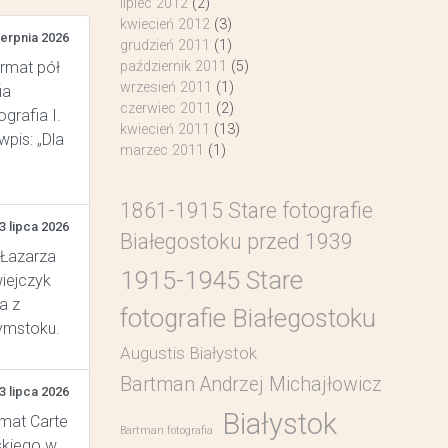
lipiec 2012
(2)
kwiecień 2012
(3)
ierpnia 2026
grudzień 2011
(1)
październik 2011
(5)
ormat pół
wrzesień 2011
(1)
ia
czerwiec 2011
(2)
grafia I.
kwiecień 2011
(13)
pis: „Dla
marzec 2011
(1)
1861-1915 Stare fotografie
3 lipca 2026
Białegostoku przed 1939
 Łazarza
1915-1945 Stare
wiejczyk
a z
fotografie Białegostoku
łymstoku.
Augustis Białystok
Bartman Andrzej Michajłowicz
3 lipca 2026
Białystok
rmat Carte
Bartman fotografia
skiego w