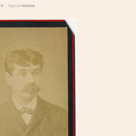
13
Napisał
mieton