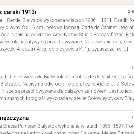
z carski 1913r
2 s
a I. Rendel Białystok wykonana w latach 1906 – 1911. Rzadki f
y o wym. 8 x 16 cm , połowa formatu Carte de Cabinet, litograf
ódź. Napis na odwrocie: Artystyczne Studio Fotograficzne. Foto
iałystok, negatywy są przechowywane. Na odwrocie odręczny w
trzyczki Alloczki ( Alicji) od przyjaciela K…”(przypuszczalnie […]
1
a J. J. Sołowiejczyk Białystok. Format Carte de Visite litografia
Białystok. Napisy na odwrocie Fotograficzne Atelier J. J. Soło
. Klisze są przechowywane dla dalszych zamówień. Jest to jedn
ych znanych fotografii wykonana w atelier Sołowiejczyka w Bia
mężczyzna
1
a Bracia Pumpian Białystok wykonana w latach 1896 -1897. Fo
, naklejona na kartonik wykonany przez Drukarnię Mejera Prużań