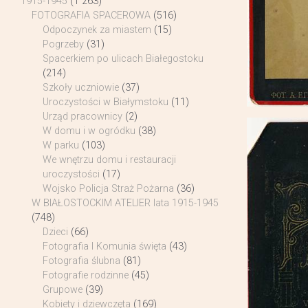
1915-1945
(1 263)
FOTOGRAFIA SPACEROWA
(516)
Odpoczynek za miastem
(15)
Pogrzeby
(31)
Spacerkiem po ulicach Białegostoku
(214)
Szkoły uczniowie
(37)
Uroczystości w Białymstoku
(11)
Urząd pracownicy
(2)
W domu i w ogródku
(38)
W parku
(103)
We wnętrzu domu i restauracji
uroczystości
(17)
Wojsko Policja Straż Pożarna
(36)
W BIAŁOSTOCKIM ATELIER lata 1915-1945
(748)
Dzieci
(66)
Fotografia I Komunia święta
(43)
Fotografia ślubna
(81)
Fotografie rodzinne
(45)
Grupowe
(39)
Kobiety i dziewczęta
(169)