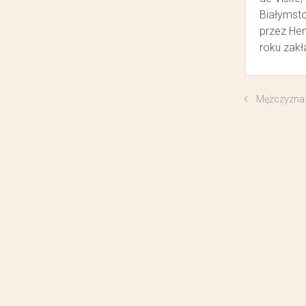
Białymsto
przez He
roku zakł
Mężczyzna