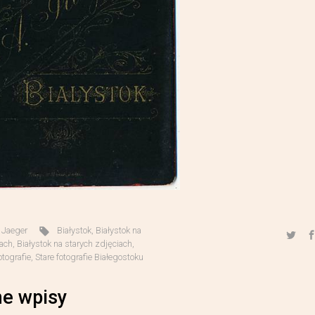
,
Jaeger
Białystok
,
Białystok na
iach
,
Białystok na starych zdjęciach
,
otografie
,
Stare fotografie Białegostoku
e wpisy