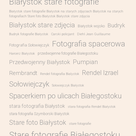
Białystok stare fotografie
Białystok stare fotografie Białystok na starych zdjęciach Białystok na starych
fotografiach Stare foto Białystok Białystok stare zdjęcia
Białystok stare zdjęcia
Budryk
Białystok wojsko
Budryk fotografie Białystok
Carski policjant
Diehl Jean Guillaume
Fotografia spacerowa
Fotografia Sołowiejczyk
przedwojenne fotografie Białegostoku
Harcerz Białystok
Pumpian
Przedwojenny Białystok
Rendel Izrael
Rembrandt
Rendel fotografia Bialystok
Sołowiejczyk
Sołowiejczyk Białystok
Spacerkiem po ulicach Białegostoku
stara fotografia Białystok
stara fotografia Rendel Białystok
stara fotografia Szymborski Białystok
Stare foto Białystok
stare fotografie
Stare fotografie Białegostoku