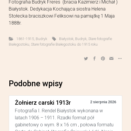
Fotografia Budryk Freres (bracia Kazimierz i Michał )
Białystok. Dedykacja Kochająca siostra Helena
Stołecka braciszkowi Feliksowi na pamiątkę 1 Maja
1888r.
1861-1915
,
Budryk
Białystok
,
Budryk
,
Stare fotografie
Białegostoku
,
Stare fotografie Białegostoku do 1915 roku
Podobne wpisy
Żołnierz carski 1913r
2 sierpnia 2026
Fotografia I. Rendel Białystok wykonana w
latach 1906 – 1911. Rzadki format pół
gabinetowy o wym. 8 x 16 cm , połowa formatu