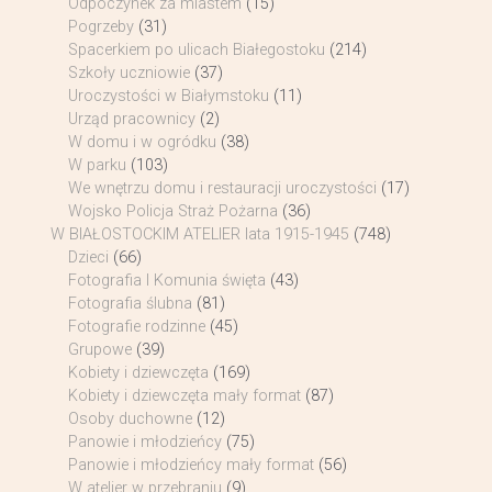
Odpoczynek za miastem
(15)
Pogrzeby
(31)
Spacerkiem po ulicach Białegostoku
(214)
Szkoły uczniowie
(37)
Uroczystości w Białymstoku
(11)
Urząd pracownicy
(2)
W domu i w ogródku
(38)
W parku
(103)
We wnętrzu domu i restauracji uroczystości
(17)
Wojsko Policja Straż Pożarna
(36)
W BIAŁOSTOCKIM ATELIER lata 1915-1945
(748)
Dzieci
(66)
Fotografia I Komunia święta
(43)
Fotografia ślubna
(81)
Fotografie rodzinne
(45)
Grupowe
(39)
Kobiety i dziewczęta
(169)
Kobiety i dziewczęta mały format
(87)
Osoby duchowne
(12)
Panowie i młodzieńcy
(75)
Panowie i młodzieńcy mały format
(56)
W atelier w przebraniu
(9)