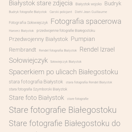
Białystok stare zdjęcia
Budryk
Białystok wojsko
Budryk fotografie Białystok
Carski policjant
Diehl Jean Guillaume
Fotografia spacerowa
Fotografia Sołowiejczyk
przedwojenne fotografie Białegostoku
Harcerz Białystok
Pumpian
Przedwojenny Białystok
Rendel Izrael
Rembrandt
Rendel fotografia Bialystok
Sołowiejczyk
Sołowiejczyk Białystok
Spacerkiem po ulicach Białegostoku
stara fotografia Białystok
stara fotografia Rendel Białystok
stara fotografia Szymborski Białystok
Stare foto Białystok
stare fotografie
Stare fotografie Białegostoku
Stare fotografie Białegostoku do