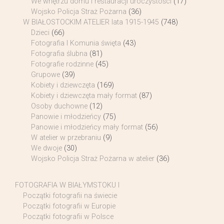
We wnętrzu domu i restauracji uroczystości
(17)
Wojsko Policja Straż Pożarna
(36)
W BIAŁOSTOCKIM ATELIER lata 1915-1945
(748)
Dzieci
(66)
Fotografia I Komunia święta
(43)
Fotografia ślubna
(81)
Fotografie rodzinne
(45)
Grupowe
(39)
Kobiety i dziewczęta
(169)
Kobiety i dziewczęta mały format
(87)
Osoby duchowne
(12)
Panowie i młodzieńcy
(75)
Panowie i młodzieńcy mały format
(56)
W atelier w przebraniu
(9)
We dwoje
(30)
Wojsko Policja Straż Pożarna w atelier
(36)
FOTOGRAFIA W BIAŁYMSTOKU I
Początki fotografii na świecie
Początki fotografii w Europie
Początki fotografii w Polsce