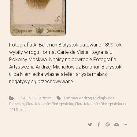
Fotografia A. Bartman Białystok datowane 1899 rok
wybity w rogu format Carte de Visite litografia J.
Pokorny Moskwa. Napisy na odwrocie Fotografia
Artystyczna Andrzej Michajłowicz Bartman Białystok
ulica Niemiecka własne atelier, artysta malarz,
negatywy są przechowywane.
1861-1915
,
Bartman
Bartman Andrzej Michajłowicz
,
Białystok
,
Stare fotografie Białegostoku
,
Stare fotografie Białegostoku do
1915 roku