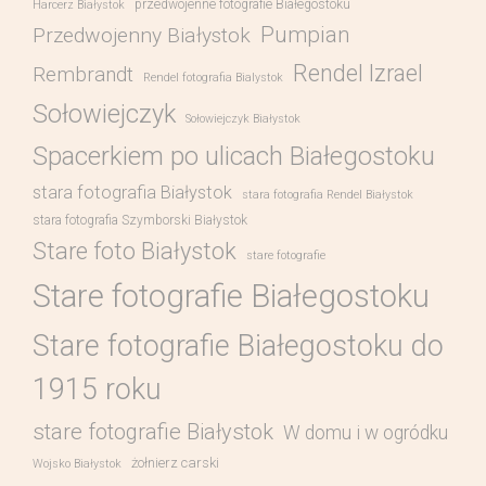
przedwojenne fotografie Białegostoku
Harcerz Białystok
Pumpian
Przedwojenny Białystok
Rendel Izrael
Rembrandt
Rendel fotografia Bialystok
Sołowiejczyk
Sołowiejczyk Białystok
Spacerkiem po ulicach Białegostoku
stara fotografia Białystok
stara fotografia Rendel Białystok
stara fotografia Szymborski Białystok
Stare foto Białystok
stare fotografie
Stare fotografie Białegostoku
Stare fotografie Białegostoku do
1915 roku
stare fotografie Białystok
W domu i w ogródku
żołnierz carski
Wojsko Białystok