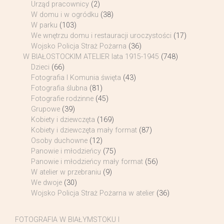
Urząd pracownicy
(2)
W domu i w ogródku
(38)
W parku
(103)
We wnętrzu domu i restauracji uroczystości
(17)
Wojsko Policja Straż Pożarna
(36)
W BIAŁOSTOCKIM ATELIER lata 1915-1945
(748)
Dzieci
(66)
Fotografia I Komunia święta
(43)
Fotografia ślubna
(81)
Fotografie rodzinne
(45)
Grupowe
(39)
Kobiety i dziewczęta
(169)
Kobiety i dziewczęta mały format
(87)
Osoby duchowne
(12)
Panowie i młodzieńcy
(75)
Panowie i młodzieńcy mały format
(56)
W atelier w przebraniu
(9)
We dwoje
(30)
Wojsko Policja Straż Pożarna w atelier
(36)
FOTOGRAFIA W BIAŁYMSTOKU I