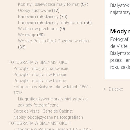
Kobiety i dziewczęta mały format
(87)
Białystok
Osoby duchowne
(12)
najstarsz
Panowie i młodzieńcy
(75)
Panowie i młodzieńcy mały format
(56)
W atelier w przebraniu
(9)
Młody 
We dwoje
(30)
Fotografi
Wojsko Policja Straż Pożarna w atelier
de Visite
(36)
Białymsto
przez He
FOTOGRAFIA W BIAŁYMSTOKU I
roku zakł
Początki fotografii na świecie
Początki fotografii w Europie
Początki fotografii w Polsce
Fotografia w Białymstoku w latach 1861 -
Dziecko
1915
Litografie używane przez białostockie
zakłady fotograficzne
Carte de Visite i Carte de Cabinet
Napisy obcojęzyczne na fotografiach
FOTOGRAFIA W BIAŁYMSTOKU II
Fotografia w Polsce w latach 1915 - 1945