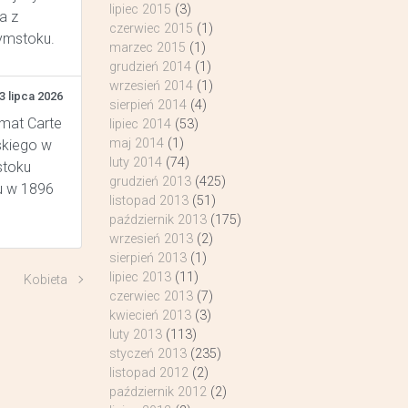
lipiec 2015
(3)
a z
czerwiec 2015
(1)
łymstoku.
marzec 2015
(1)
grudzień 2014
(1)
wrzesień 2014
(1)
3 lipca 2026
sierpień 2014
(4)
rmat Carte
lipiec 2014
(53)
maj 2014
(1)
skiego w
luty 2014
(74)
stoku
grudzień 2013
(425)
u w 1896
listopad 2013
(51)
październik 2013
(175)
wrzesień 2013
(2)
sierpień 2013
(1)
lipiec 2013
(11)
Kobieta
czerwiec 2013
(7)
kwiecień 2013
(3)
luty 2013
(113)
styczeń 2013
(235)
listopad 2012
(2)
październik 2012
(2)