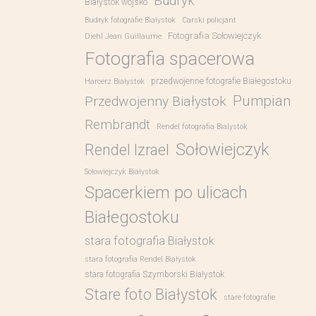
Budryk
Białystok wojsko
Budryk fotografie Białystok
Carski policjant
Fotografia Sołowiejczyk
Diehl Jean Guillaume
Fotografia spacerowa
przedwojenne fotografie Białegostoku
Harcerz Białystok
Pumpian
Przedwojenny Białystok
Rembrandt
Rendel fotografia Bialystok
Sołowiejczyk
Rendel Izrael
Sołowiejczyk Białystok
Spacerkiem po ulicach
Białegostoku
stara fotografia Białystok
stara fotografia Rendel Białystok
stara fotografia Szymborski Białystok
Stare foto Białystok
stare fotografie