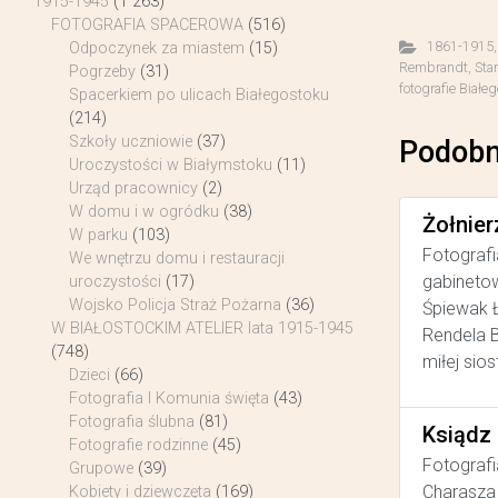
1915-1945
(1 263)
FOTOGRAFIA SPACEROWA
(516)
1861-1915
Odpoczynek za miastem
(15)
Rembrandt
,
Star
Pogrzeby
(31)
fotografie Białe
Spacerkiem po ulicach Białegostoku
(214)
Szkoły uczniowie
(37)
Podobn
Uroczystości w Białymstoku
(11)
Urząd pracownicy
(2)
W domu i w ogródku
(38)
Żołnier
W parku
(103)
Fotografi
We wnętrzu domu i restauracji
gabinetow
uroczystości
(17)
Wojsko Policja Straż Pożarna
(36)
Śpiewak Ł
W BIAŁOSTOCKIM ATELIER lata 1915-1945
Rendela B
(748)
miłej sios
Dzieci
(66)
Fotografia I Komunia święta
(43)
Fotografia ślubna
(81)
Ksiądz
Fotografie rodzinne
(45)
Fotografi
Grupowe
(39)
Charasza 
Kobiety i dziewczęta
(169)