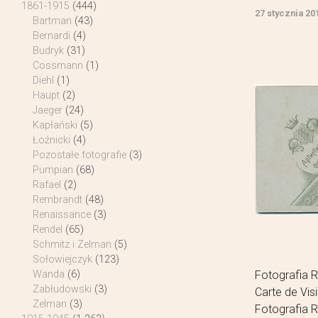
1861-1915
(444)
27 stycznia 20
Bartman
(43)
Bernardi
(4)
Budryk
(31)
Cossmann
(1)
Diehl
(1)
Haupt
(2)
Jaeger
(24)
Kapłański
(5)
Łoźnicki
(4)
Pozostałe fotografie
(3)
Pumpian
(68)
Rafael
(2)
Rembrandt
(48)
Renaissance
(3)
Rendel
(65)
Schmitz i Zelman
(5)
Sołowiejczyk
(123)
Fotografia R
Wanda
(6)
Zabłudowski
(3)
Carte de Vis
Zelman
(3)
Fotografia R