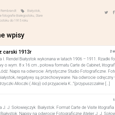
,
Rembrandt
Białystok
,
e fotografie Białegostoku
,
Stare
gostoku do 1915 roku
e wpisy
z carski 1913r
2 s
a I. Rendel Białystok wykonana w latach 1906 – 1911. Rzadki f
y o wym. 8 x 16 cm , połowa formatu Carte de Cabinet, litograf
ódź. Napis na odwrocie: Artystyczne Studio Fotograficzne. Foto
iałystok, negatywy są przechowywane. Na odwrocie odręczny w
trzyczki Alloczki ( Alicji) od przyjaciela K…”(przypuszczalnie […]
1
a J. J. Sołowiejczyk Białystok. Format Carte de Visite litografia
Białystok. Napisy na odwrocie Fotograficzne Atelier J. J. Soło