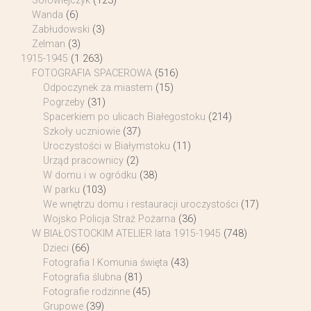
Sołowiejczyk
(123)
Wanda
(6)
Zabłudowski
(3)
Zelman
(3)
1915-1945
(1 263)
FOTOGRAFIA SPACEROWA
(516)
Odpoczynek za miastem
(15)
Pogrzeby
(31)
Spacerkiem po ulicach Białegostoku
(214)
Szkoły uczniowie
(37)
Uroczystości w Białymstoku
(11)
Urząd pracownicy
(2)
W domu i w ogródku
(38)
W parku
(103)
We wnętrzu domu i restauracji uroczystości
(17)
Wojsko Policja Straż Pożarna
(36)
W BIAŁOSTOCKIM ATELIER lata 1915-1945
(748)
Dzieci
(66)
Fotografia I Komunia święta
(43)
Fotografia ślubna
(81)
Fotografie rodzinne
(45)
Grupowe
(39)