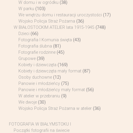
W domu i w ogródku
(38)
W parku
(103)
We wnętrzu domu i restauracji uroczystości
(17)
Wojsko Policja Straż Pożarna
(36)
W BIAŁOSTOCKIM ATELIER lata 1915-1945
(748)
Dzieci
(66)
Fotografia I Komunia święta
(43)
Fotografia ślubna
(81)
Fotografie rodzinne
(45)
Grupowe
(39)
Kobiety i dziewczęta
(169)
Kobiety i dziewczęta mały format
(87)
Osoby duchowne
(12)
Panowie i młodzieńcy
(75)
Panowie i młodzieńcy mały format
(56)
W atelier w przebraniu
(9)
We dwoje
(30)
Wojsko Policja Straż Pożarna w atelier
(36)
FOTOGRAFIA W BIAŁYMSTOKU I
Początki fotografii na świecie