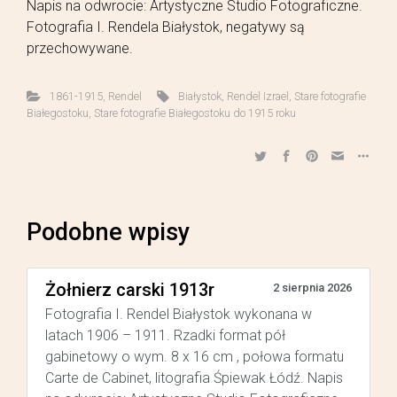
Napis na odwrocie: Artystyczne Studio Fotograficzne.
Fotografia I. Rendela Białystok, negatywy są
przechowywane.
1861-1915
,
Rendel
Białystok
,
Rendel Izrael
,
Stare fotografie
Białegostoku
,
Stare fotografie Białegostoku do 1915 roku
Podobne wpisy
Żołnierz carski 1913r
2 sierpnia 2026
Fotografia I. Rendel Białystok wykonana w
latach 1906 – 1911. Rzadki format pół
gabinetowy o wym. 8 x 16 cm , połowa formatu
Carte de Cabinet, litografia Śpiewak Łódź. Napis