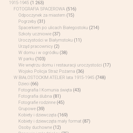
1915-1945
(1 263)
FOTOGRAFIA SPACEROWA
(516)
Odpoczynek za miastem
(15)
Pogrzeby
(31)
Spacerkiem po ulicach Białegostoku
(214)
Szkoły uczniowie
(37)
Uroczystości w Białymstoku
(11)
Urząd pracownicy
(2)
W domu i w ogródku
(38)
W parku
(103)
We wnętrzu domu i restauracji uroczystości
(17)
Wojsko Policja Straż Pożarna
(36)
W BIAŁOSTOCKIM ATELIER lata 1915-1945
(748)
Dzieci
(66)
Fotografia I Komunia święta
(43)
Fotografia ślubna
(81)
Fotografie rodzinne
(45)
Grupowe
(39)
Kobiety i dziewczęta
(169)
Kobiety i dziewczęta mały format
(87)
Osoby duchowne
(12)