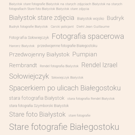
Białystok stare fotografie Białystok na starych zdjęciach Białystok na starych
fotografiach Stare foto Białystok Białystok stare zdjęcia
Białystok stare zdjęcia
Budryk
Białystok wojsko
Budryk fotografie Białystok
Carski policjant
Diehl Jean Guillaume
Fotografia spacerowa
Fotografia Sołowiejczyk
przedwojenne fotografie Białegostoku
Harcerz Białystok
Pumpian
Przedwojenny Białystok
Rendel Izrael
Rembrandt
Rendel fotografia Bialystok
Sołowiejczyk
Sołowiejczyk Białystok
Spacerkiem po ulicach Białegostoku
stara fotografia Białystok
stara fotografia Rendel Białystok
stara fotografia Szymborski Białystok
Stare foto Białystok
stare fotografie
Stare fotografie Białegostoku