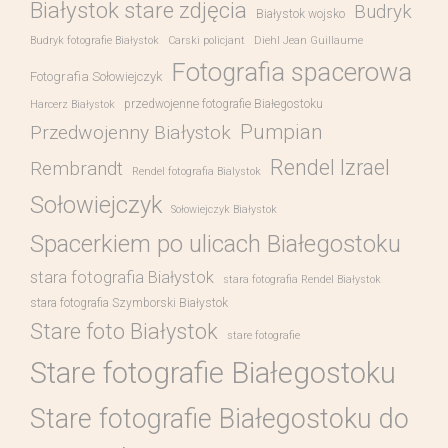
Białystok stare zdjęcia
Budryk
Białystok wojsko
Budryk fotografie Białystok
Carski policjant
Diehl Jean Guillaume
Fotografia spacerowa
Fotografia Sołowiejczyk
przedwojenne fotografie Białegostoku
Harcerz Białystok
Pumpian
Przedwojenny Białystok
Rendel Izrael
Rembrandt
Rendel fotografia Bialystok
Sołowiejczyk
Sołowiejczyk Białystok
Spacerkiem po ulicach Białegostoku
stara fotografia Białystok
stara fotografia Rendel Białystok
stara fotografia Szymborski Białystok
Stare foto Białystok
stare fotografie
Stare fotografie Białegostoku
Stare fotografie Białegostoku do