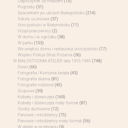
Odpoczynek za miastem
(15)
Pogrzeby
(31)
Spacerkiem po ulicach Białegostoku
(214)
Szkoły uczniowie
(37)
Uroczystości w Białymstoku
(11)
Urząd pracownicy
(2)
W domu i w ogródku
(38)
W parku
(103)
We wnętrzu domu i restauracji uroczystości
(17)
Wojsko Policja Straż Pożarna
(36)
W BIAŁOSTOCKIM ATELIER lata 1915-1945
(748)
Dzieci
(66)
Fotografia I Komunia święta
(43)
Fotografia ślubna
(81)
Fotografie rodzinne
(45)
Grupowe
(39)
Kobiety i dziewczęta
(169)
Kobiety i dziewczęta mały format
(87)
Osoby duchowne
(12)
Panowie i młodzieńcy
(75)
Panowie i młodzieńcy mały format
(56)
W atelier w przebraniu
(9)