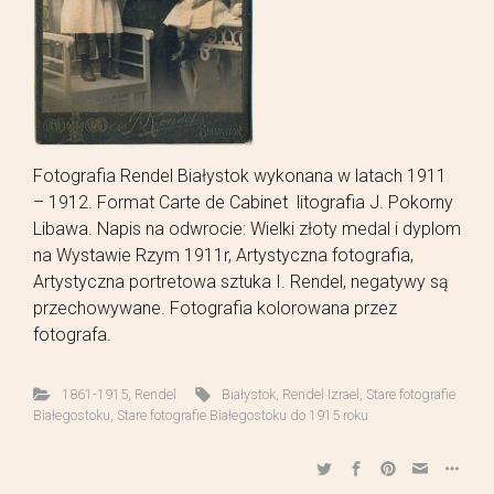
Fotografia Rendel Białystok wykonana w latach 1911
– 1912. Format Carte de Cabinet litografia J. Pokorny
Libawa. Napis na odwrocie: Wielki złoty medal i dyplom
na Wystawie Rzym 1911r, Artystyczna fotografia,
Artystyczna portretowa sztuka I. Rendel, negatywy są
przechowywane. Fotografia kolorowana przez
fotografa.
1861-1915
,
Rendel
Białystok
,
Rendel Izrael
,
Stare fotografie
Białegostoku
,
Stare fotografie Białegostoku do 1915 roku