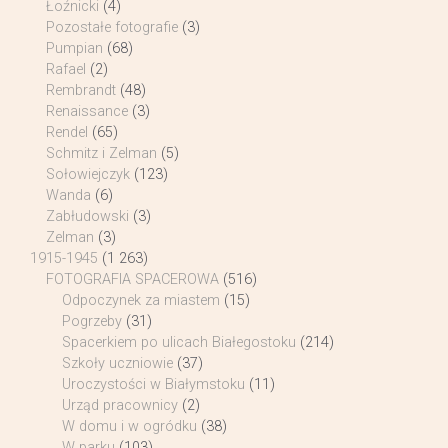
Łoźnicki
(4)
Pozostałe fotografie
(3)
Pumpian
(68)
Rafael
(2)
Rembrandt
(48)
Renaissance
(3)
Rendel
(65)
Schmitz i Zelman
(5)
Sołowiejczyk
(123)
Wanda
(6)
Zabłudowski
(3)
Zelman
(3)
1915-1945
(1 263)
FOTOGRAFIA SPACEROWA
(516)
Odpoczynek za miastem
(15)
Pogrzeby
(31)
Spacerkiem po ulicach Białegostoku
(214)
Szkoły uczniowie
(37)
Uroczystości w Białymstoku
(11)
Urząd pracownicy
(2)
W domu i w ogródku
(38)
W parku
(103)