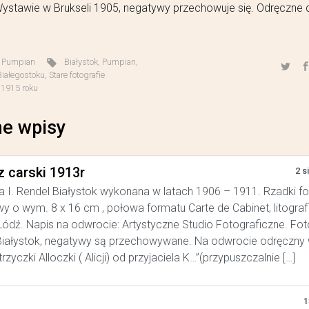
ystawie w Brukseli 1905, negatywy przechowuje się. Odręczne
,
Pumpian
Białystok
,
Pumpian
,
 Białegostoku
,
Stare fotografie
 1915 roku
e wpisy
z carski 1913r
2 s
a I. Rendel Białystok wykonana w latach 1906 – 1911. Rzadki f
y o wym. 8 x 16 cm , połowa formatu Carte de Cabinet, litograf
ódź. Napis na odwrocie: Artystyczne Studio Fotograficzne. Foto
iałystok, negatywy są przechowywane. Na odwrocie odręczny w
trzyczki Alloczki ( Alicji) od przyjaciela K…”(przypuszczalnie […]
1