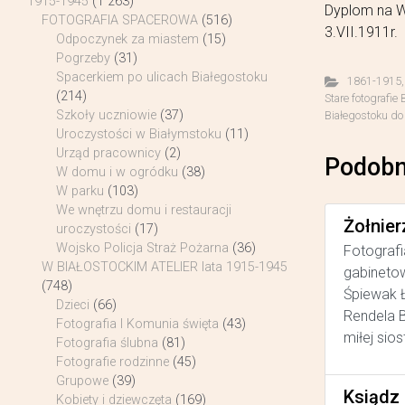
1915-1945
(1 263)
Dyplom na W
FOTOGRAFIA SPACEROWA
(516)
3.VII.1911r.
Odpoczynek za miastem
(15)
Pogrzeby
(31)
Spacerkiem po ulicach Białegostoku
1861-1915
(214)
Stare fotografie
Szkoły uczniowie
(37)
Białegostoku do
Uroczystości w Białymstoku
(11)
Urząd pracownicy
(2)
Podobn
W domu i w ogródku
(38)
W parku
(103)
We wnętrzu domu i restauracji
Żołnier
uroczystości
(17)
Wojsko Policja Straż Pożarna
(36)
Fotografi
W BIAŁOSTOCKIM ATELIER lata 1915-1945
gabinetow
(748)
Śpiewak Ł
Dzieci
(66)
Rendela B
Fotografia I Komunia święta
(43)
miłej sios
Fotografia ślubna
(81)
Fotografie rodzinne
(45)
Grupowe
(39)
Ksiądz
Kobiety i dziewczęta
(169)