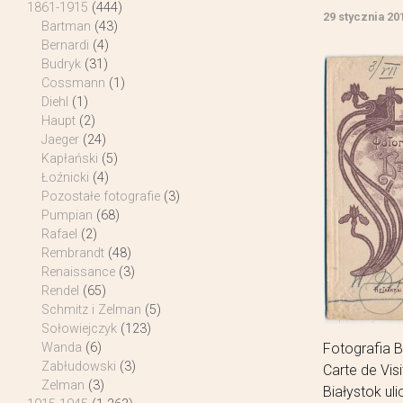
1861-1915
(444)
29 stycznia 20
Bartman
(43)
Bernardi
(4)
Budryk
(31)
Cossmann
(1)
Diehl
(1)
Haupt
(2)
Jaeger
(24)
Kapłański
(5)
Łoźnicki
(4)
Pozostałe fotografie
(3)
Pumpian
(68)
Rafael
(2)
Rembrandt
(48)
Renaissance
(3)
Rendel
(65)
Schmitz i Zelman
(5)
Sołowiejczyk
(123)
Fotografia 
Wanda
(6)
Zabłudowski
(3)
Carte de Vis
Zelman
(3)
Białystok u