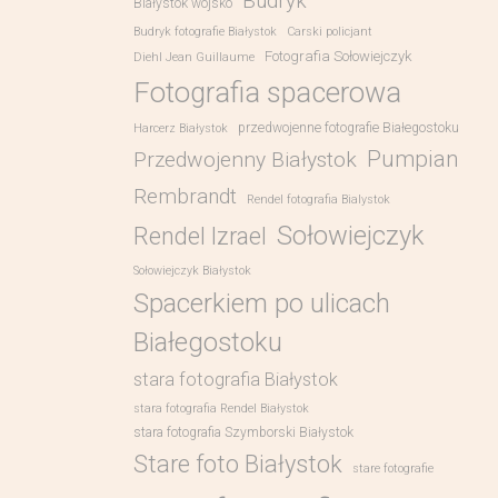
Budryk
Białystok wojsko
Budryk fotografie Białystok
Carski policjant
Fotografia Sołowiejczyk
Diehl Jean Guillaume
Fotografia spacerowa
przedwojenne fotografie Białegostoku
Harcerz Białystok
Pumpian
Przedwojenny Białystok
Rembrandt
Rendel fotografia Bialystok
Sołowiejczyk
Rendel Izrael
Sołowiejczyk Białystok
Spacerkiem po ulicach
Białegostoku
stara fotografia Białystok
stara fotografia Rendel Białystok
stara fotografia Szymborski Białystok
Stare foto Białystok
stare fotografie