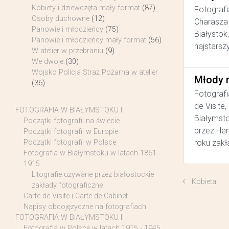
Kobiety i dziewczęta mały format
(87)
Fotografi
Osoby duchowne
(12)
Charasza 
Panowie i młodzieńcy
(75)
Białystok
Panowie i młodzieńcy mały format
(56)
najstarsz
W atelier w przebraniu
(9)
We dwoje
(30)
Wojsko Policja Straż Pożarna w atelier
Młody 
(36)
Fotografi
de Visite
FOTOGRAFIA W BIAŁYMSTOKU I
Białymsto
Początki fotografii na świecie
przez He
Początki fotografii w Europie
roku zakł
Początki fotografii w Polsce
Fotografia w Białymstoku w latach 1861 -
1915
Litografie używane przez białostockie
Kobieta
zakłady fotograficzne
Carte de Visite i Carte de Cabinet
Napisy obcojęzyczne na fotografiach
FOTOGRAFIA W BIAŁYMSTOKU II
Fotografia w Polsce w latach 1915 - 1945