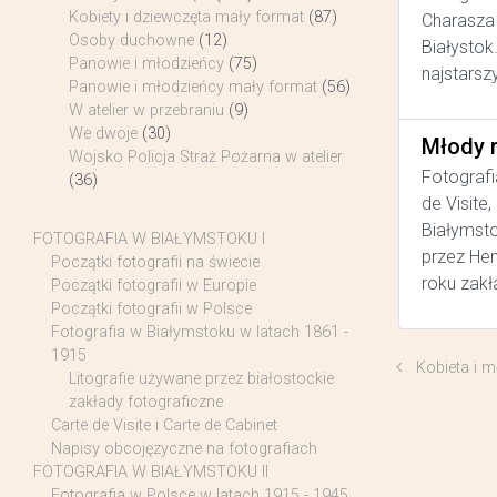
Kobiety i dziewczęta mały format
(87)
Charasza 
Osoby duchowne
(12)
Białystok
Panowie i młodzieńcy
(75)
najstarsz
Panowie i młodzieńcy mały format
(56)
W atelier w przebraniu
(9)
We dwoje
(30)
Młody 
Wojsko Policja Straż Pożarna w atelier
Fotografi
(36)
de Visite
Białymsto
FOTOGRAFIA W BIAŁYMSTOKU I
przez He
Początki fotografii na świecie
roku zakł
Początki fotografii w Europie
Początki fotografii w Polsce
Fotografia w Białymstoku w latach 1861 -
1915
Kobieta i 
Litografie używane przez białostockie
zakłady fotograficzne
Carte de Visite i Carte de Cabinet
Napisy obcojęzyczne na fotografiach
FOTOGRAFIA W BIAŁYMSTOKU II
Fotografia w Polsce w latach 1915 - 1945