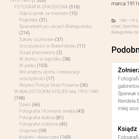
1915-1945
(1 263)
marca 1911r
FOTOGRAFIA SPACEROWA
(516)
Odpoczynek za miastem
(15)
Pogrzeby
(31)
1861-1915
Izrael
,
Stare foto
Spacerkiem po ulicach Białegostoku
Białegostoku do
(214)
Szkoły uczniowie
(37)
Uroczystości w Białymstoku
(11)
Podobn
Urząd pracownicy
(2)
W domu i w ogródku
(38)
W parku
(103)
Żołnier
We wnętrzu domu i restauracji
Fotografi
uroczystości
(17)
Wojsko Policja Straż Pożarna
(36)
gabinetow
W BIAŁOSTOCKIM ATELIER lata 1915-1945
Śpiewak Ł
(748)
Rendela B
Dzieci
(66)
miłej sios
Fotografia I Komunia święta
(43)
Fotografia ślubna
(81)
Fotografie rodzinne
(45)
Ksiądz
Grupowe
(39)
Fotografi
Kobiety i dziewczęta
(169)