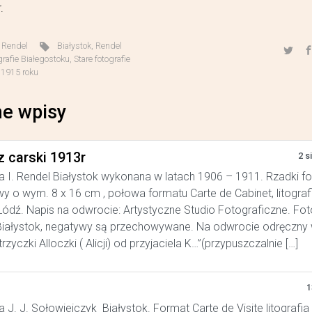
.
,
Rendel
Białystok
,
Rendel
grafie Białegostoku
,
Stare fotografie
 1915 roku
e wpisy
z carski 1913r
2 s
a I. Rendel Białystok wykonana w latach 1906 – 1911. Rzadki f
y o wym. 8 x 16 cm , połowa formatu Carte de Cabinet, litograf
ódź. Napis na odwrocie: Artystyczne Studio Fotograficzne. Foto
iałystok, negatywy są przechowywane. Na odwrocie odręczny w
trzyczki Alloczki ( Alicji) od przyjaciela K…”(przypuszczalnie […]
1
a J. J. Sołowiejczyk Białystok. Format Carte de Visite litografia