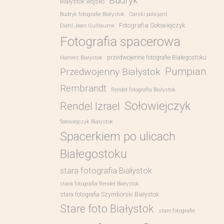
Budryk
Białystok wojsko
Budryk fotografie Białystok
Carski policjant
Fotografia Sołowiejczyk
Diehl Jean Guillaume
Fotografia spacerowa
przedwojenne fotografie Białegostoku
Harcerz Białystok
Pumpian
Przedwojenny Białystok
Rembrandt
Rendel fotografia Bialystok
Sołowiejczyk
Rendel Izrael
Sołowiejczyk Białystok
Spacerkiem po ulicach
Białegostoku
stara fotografia Białystok
stara fotografia Rendel Białystok
stara fotografia Szymborski Białystok
Stare foto Białystok
stare fotografie