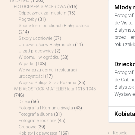
1915-1945
(1 263)
Młody 
FOTOGRAFIA SPACEROWA
(516)
Odpoczynek za miastem
(15)
Fotografi
Pogrzeby
(31)
de Visite
Spacerkiem po ulicach Białegostoku
Białymsto
(214)
przez He
Szkoły uczniowie
(37)
roku zakł
Uroczystości w Białymstoku
(11)
Urząd pracownicy
(2)
W domu i w ogródku
(38)
Dziecko
W parku
(103)
We wnętrzu domu i restauracji
Fotografi
uroczystości
(17)
de Cabine
Wojsko Policja Straż Pożarna
(36)
Białystok
W BIAŁOSTOCKIM ATELIER lata 1915-1945
Wystawie 
(748)
Dzieci
(66)
Fotografia I Komunia święta
(43)
Kobiet
Fotografia ślubna
(81)
Fotografie rodzinne
(45)
Grupowe
(39)
Kobieta
Kobiety i dziewczęta
(169)