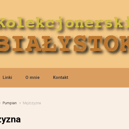
Linki
O mnie
Kontakt
Pumpian
Mężczyzna
yzna