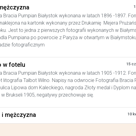
mężczyzna
1
a Bracia Pumpian Białystok wykonana w latach 1896 -1897. Fo
, naklejona na kartonik wykonany przez Drukarnię Mejera Prużań
ku. Jest to jedna z pierwszych fotografii wykonanych w Białym
ndla Pumpiana po powrocie z Paryża w otwartym w Białymstok
adzie fotograficznym
 w fotelu
15 c
a Bracia Pumpian Białystok wykonana w latach 1905 -1912. Fo
t litografia Talbot Wilno. Napisy na odwrocie Fotografia Bracia
 ulica Lipowa dom Kaleckiego, nagroda Złoty medal i Dyplom n
w Brukseli 1905, negatywy przechowuje się.
a i mężczyzna
10 k