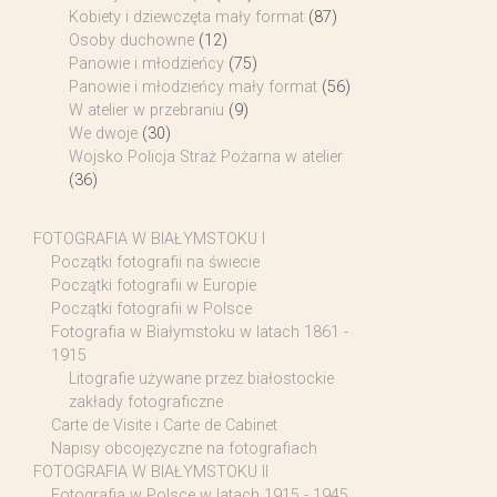
Kobiety i dziewczęta mały format
(87)
Osoby duchowne
(12)
Panowie i młodzieńcy
(75)
Panowie i młodzieńcy mały format
(56)
W atelier w przebraniu
(9)
We dwoje
(30)
Wojsko Policja Straż Pożarna w atelier
(36)
FOTOGRAFIA W BIAŁYMSTOKU I
Początki fotografii na świecie
Początki fotografii w Europie
Początki fotografii w Polsce
Fotografia w Białymstoku w latach 1861 -
1915
Litografie używane przez białostockie
zakłady fotograficzne
Carte de Visite i Carte de Cabinet
Napisy obcojęzyczne na fotografiach
FOTOGRAFIA W BIAŁYMSTOKU II
Fotografia w Polsce w latach 1915 - 1945