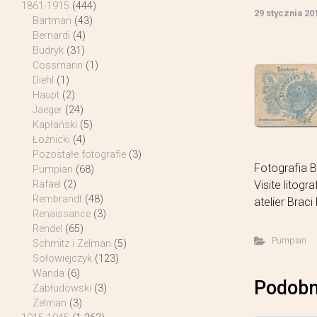
1861-1915
(444)
29 stycznia 20
Bartman
(43)
Bernardi
(4)
Budryk
(31)
Cossmann
(1)
Diehl
(1)
Haupt
(2)
Jaeger
(24)
Kapłański
(5)
Łoźnicki
(4)
Pozostałe fotografie
(3)
Fotografia 
Pumpian
(68)
Visite litog
Rafael
(2)
Rembrandt
(48)
atelier Brac
Renaissance
(3)
Rendel
(65)
Pumpian
Schmitz i Zelman
(5)
Sołowiejczyk
(123)
Wanda
(6)
Podobn
Zabłudowski
(3)
Zelman
(3)