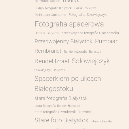
Budryk
Białystok wojsko
Budryk fotografie Białystok
Carski policjant
Fotografia Sołowiejczyk
Diehl Jean Guillaume
Fotografia spacerowa
przedwojenne fotografie Białegostoku
Harcerz Białystok
Pumpian
Przedwojenny Białystok
Rembrandt
Rendel fotografia Bialystok
Sołowiejczyk
Rendel Izrael
Sołowiejczyk Białystok
Spacerkiem po ulicach
Białegostoku
stara fotografia Białystok
stara fotografia Rendel Białystok
stara fotografia Szymborski Białystok
Stare foto Białystok
stare fotografie