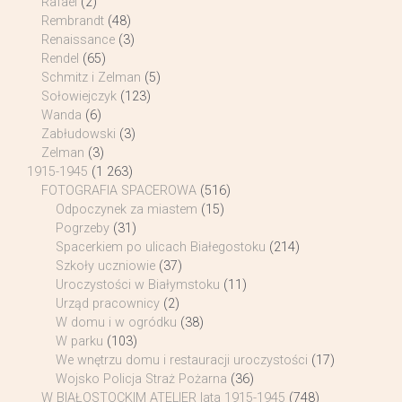
Rafael
(2)
Rembrandt
(48)
Renaissance
(3)
Rendel
(65)
Schmitz i Zelman
(5)
Sołowiejczyk
(123)
Wanda
(6)
Zabłudowski
(3)
Zelman
(3)
1915-1945
(1 263)
FOTOGRAFIA SPACEROWA
(516)
Odpoczynek za miastem
(15)
Pogrzeby
(31)
Spacerkiem po ulicach Białegostoku
(214)
Szkoły uczniowie
(37)
Uroczystości w Białymstoku
(11)
Urząd pracownicy
(2)
W domu i w ogródku
(38)
W parku
(103)
We wnętrzu domu i restauracji uroczystości
(17)
Wojsko Policja Straż Pożarna
(36)
W BIAŁOSTOCKIM ATELIER lata 1915-1945
(748)