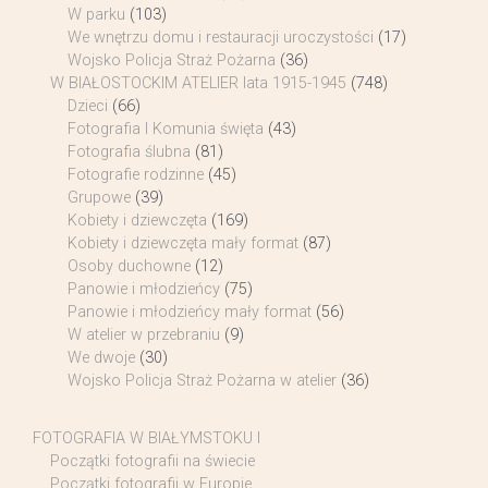
W parku
(103)
We wnętrzu domu i restauracji uroczystości
(17)
Wojsko Policja Straż Pożarna
(36)
W BIAŁOSTOCKIM ATELIER lata 1915-1945
(748)
Dzieci
(66)
Fotografia I Komunia święta
(43)
Fotografia ślubna
(81)
Fotografie rodzinne
(45)
Grupowe
(39)
Kobiety i dziewczęta
(169)
Kobiety i dziewczęta mały format
(87)
Osoby duchowne
(12)
Panowie i młodzieńcy
(75)
Panowie i młodzieńcy mały format
(56)
W atelier w przebraniu
(9)
We dwoje
(30)
Wojsko Policja Straż Pożarna w atelier
(36)
FOTOGRAFIA W BIAŁYMSTOKU I
Początki fotografii na świecie
Początki fotografii w Europie