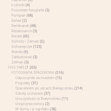
Łoźnicki
(4)
Pozostałe fotografie
(3)
Pumpian
(68)
Rafael
(2)
Rembrandt
(48)
Renaissance
(3)
Rendel
(65)
Schmitz i Zelman
(5)
Sołowiejczyk
(123)
Wanda
(6)
Zabłudowski
(3)
Zelman
(3)
1915-1945
(1 263)
FOTOGRAFIA SPACEROWA
(516)
Odpoczynek za miastem
(15)
Pogrzeby
(31)
Spacerkiem po ulicach Białegostoku
(214)
Szkoły uczniowie
(37)
Uroczystości w Białymstoku
(11)
Urząd pracownicy
(2)
W domu i w ogródku
(38)