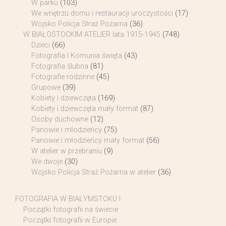
W parku
(103)
We wnętrzu domu i restauracji uroczystości
(17)
Wojsko Policja Straż Pożarna
(36)
W BIAŁOSTOCKIM ATELIER lata 1915-1945
(748)
Dzieci
(66)
Fotografia I Komunia święta
(43)
Fotografia ślubna
(81)
Fotografie rodzinne
(45)
Grupowe
(39)
Kobiety i dziewczęta
(169)
Kobiety i dziewczęta mały format
(87)
Osoby duchowne
(12)
Panowie i młodzieńcy
(75)
Panowie i młodzieńcy mały format
(56)
W atelier w przebraniu
(9)
We dwoje
(30)
Wojsko Policja Straż Pożarna w atelier
(36)
FOTOGRAFIA W BIAŁYMSTOKU I
Początki fotografii na świecie
Początki fotografii w Europie