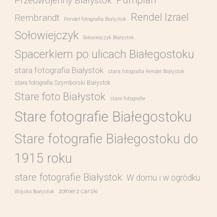
Pumpian
Przedwojenny Białystok
Rendel Izrael
Rembrandt
Rendel fotografia Bialystok
Sołowiejczyk
Sołowiejczyk Białystok
Spacerkiem po ulicach Białegostoku
stara fotografia Białystok
stara fotografia Rendel Białystok
stara fotografia Szymborski Białystok
Stare foto Białystok
stare fotografie
Stare fotografie Białegostoku
Stare fotografie Białegostoku do
1915 roku
stare fotografie Białystok
W domu i w ogródku
żołnierz carski
Wojsko Białystok