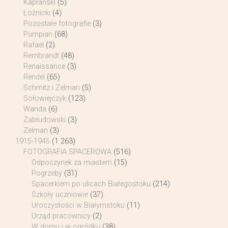
Kapłański
(5)
Łoźnicki
(4)
Pozostałe fotografie
(3)
Pumpian
(68)
Rafael
(2)
Rembrandt
(48)
Renaissance
(3)
Rendel
(65)
Schmitz i Zelman
(5)
Sołowiejczyk
(123)
Wanda
(6)
Zabłudowski
(3)
Zelman
(3)
1915-1945
(1 263)
FOTOGRAFIA SPACEROWA
(516)
Odpoczynek za miastem
(15)
Pogrzeby
(31)
Spacerkiem po ulicach Białegostoku
(214)
Szkoły uczniowie
(37)
Uroczystości w Białymstoku
(11)
Urząd pracownicy
(2)
W domu i w ogródku
(38)