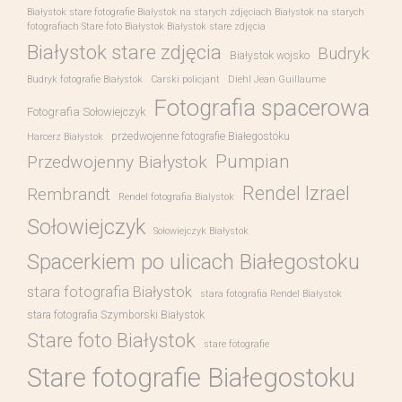
Białystok stare fotografie Białystok na starych zdjęciach Białystok na starych
fotografiach Stare foto Białystok Białystok stare zdjęcia
Białystok stare zdjęcia
Budryk
Białystok wojsko
Budryk fotografie Białystok
Carski policjant
Diehl Jean Guillaume
Fotografia spacerowa
Fotografia Sołowiejczyk
przedwojenne fotografie Białegostoku
Harcerz Białystok
Pumpian
Przedwojenny Białystok
Rendel Izrael
Rembrandt
Rendel fotografia Bialystok
Sołowiejczyk
Sołowiejczyk Białystok
Spacerkiem po ulicach Białegostoku
stara fotografia Białystok
stara fotografia Rendel Białystok
stara fotografia Szymborski Białystok
Stare foto Białystok
stare fotografie
Stare fotografie Białegostoku