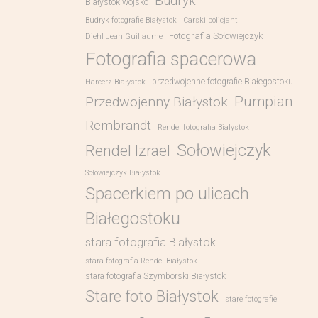
Budryk
Białystok wojsko
Budryk fotografie Białystok
Carski policjant
Fotografia Sołowiejczyk
Diehl Jean Guillaume
Fotografia spacerowa
przedwojenne fotografie Białegostoku
Harcerz Białystok
Pumpian
Przedwojenny Białystok
Rembrandt
Rendel fotografia Bialystok
Sołowiejczyk
Rendel Izrael
Sołowiejczyk Białystok
Spacerkiem po ulicach
Białegostoku
stara fotografia Białystok
stara fotografia Rendel Białystok
stara fotografia Szymborski Białystok
Stare foto Białystok
stare fotografie