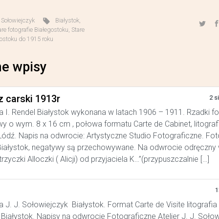
,
Sołowiejczyk
Białystok
,
are fotografie Białegostoku
,
Stare
gostoku do 1915 roku
e wpisy
z carski 1913r
2 s
a I. Rendel Białystok wykonana w latach 1906 – 1911. Rzadki f
y o wym. 8 x 16 cm , połowa formatu Carte de Cabinet, litograf
ódź. Napis na odwrocie: Artystyczne Studio Fotograficzne. Foto
iałystok, negatywy są przechowywane. Na odwrocie odręczny w
trzyczki Alloczki ( Alicji) od przyjaciela K…”(przypuszczalnie […]
1
a J. J. Sołowiejczyk Białystok. Format Carte de Visite litografia
Białystok. Napisy na odwrocie Fotograficzne Atelier J. J. Soło