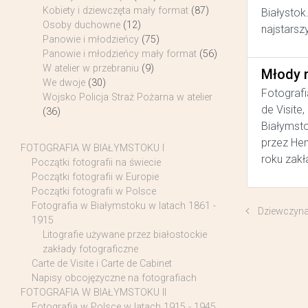
Kobiety i dziewczęta mały format
(87)
Białystok
Osoby duchowne
(12)
najstarsz
Panowie i młodzieńcy
(75)
Panowie i młodzieńcy mały format
(56)
W atelier w przebraniu
(9)
Młody 
We dwoje
(30)
Fotografi
Wojsko Policja Straż Pożarna w atelier
de Visite
(36)
Białymsto
przez He
FOTOGRAFIA W BIAŁYMSTOKU I
roku zakł
Początki fotografii na świecie
Początki fotografii w Europie
Początki fotografii w Polsce
Fotografia w Białymstoku w latach 1861 -
Dziewczyn
1915
Litografie używane przez białostockie
zakłady fotograficzne
Carte de Visite i Carte de Cabinet
Napisy obcojęzyczne na fotografiach
FOTOGRAFIA W BIAŁYMSTOKU II
Fotografia w Polsce w latach 1915 - 1945