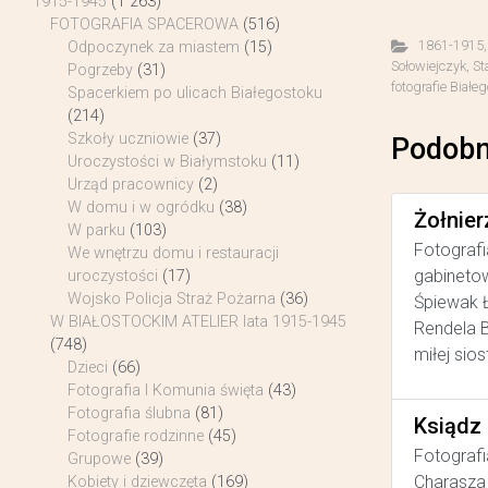
1915-1945
(1 263)
FOTOGRAFIA SPACEROWA
(516)
1861-1915
Odpoczynek za miastem
(15)
Sołowiejczyk
,
St
Pogrzeby
(31)
fotografie Białe
Spacerkiem po ulicach Białegostoku
(214)
Szkoły uczniowie
(37)
Podobn
Uroczystości w Białymstoku
(11)
Urząd pracownicy
(2)
W domu i w ogródku
(38)
Żołnier
W parku
(103)
Fotografi
We wnętrzu domu i restauracji
gabinetow
uroczystości
(17)
Wojsko Policja Straż Pożarna
(36)
Śpiewak Ł
W BIAŁOSTOCKIM ATELIER lata 1915-1945
Rendela B
(748)
miłej sios
Dzieci
(66)
Fotografia I Komunia święta
(43)
Fotografia ślubna
(81)
Ksiądz
Fotografie rodzinne
(45)
Fotografi
Grupowe
(39)
Charasza 
Kobiety i dziewczęta
(169)