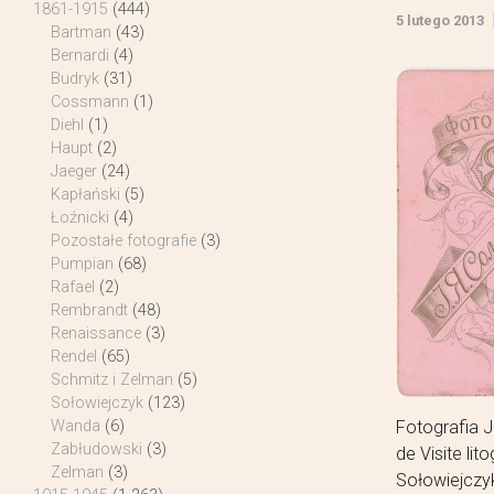
1861-1915
(444)
5 lutego 2013
Bartman
(43)
Bernardi
(4)
Budryk
(31)
Cossmann
(1)
Diehl
(1)
Haupt
(2)
Jaeger
(24)
Kapłański
(5)
Łoźnicki
(4)
Pozostałe fotografie
(3)
Pumpian
(68)
Rafael
(2)
Rembrandt
(48)
Renaissance
(3)
Rendel
(65)
Schmitz i Zelman
(5)
Sołowiejczyk
(123)
Fotografia J
Wanda
(6)
Zabłudowski
(3)
de Visite li
Zelman
(3)
Sołowiejczyk