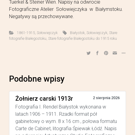
Tuerkel & Steiner Wien. Napisy na odwrocie
Fotograficzne Atelier Sołowiejczyka w Białymstoku.
Negatywy są przechowywane.
1861-1915
,
Sołowiejczyk
Białystok
,
Sołowiejczyk
,
Stare
fotografie Białegostoku
,
Stare fotografie Białegostoku do 1915 roku
Podobne wpisy
Żołnierz carski 1913r
2 sierpnia 2026
Fotografia I. Rendel Białystok wykonana w
latach 1906 – 1911. Rzadki format pół
gabinetowy o wym. 8 x 16 cm , połowa formatu
Carte de Cabinet, litografia Śpiewak Łódź. Napis