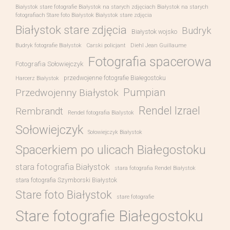
Białystok stare fotografie Białystok na starych zdjęciach Białystok na starych
fotografiach Stare foto Białystok Białystok stare zdjęcia
Białystok stare zdjęcia
Budryk
Białystok wojsko
Budryk fotografie Białystok
Carski policjant
Diehl Jean Guillaume
Fotografia spacerowa
Fotografia Sołowiejczyk
przedwojenne fotografie Białegostoku
Harcerz Białystok
Pumpian
Przedwojenny Białystok
Rendel Izrael
Rembrandt
Rendel fotografia Bialystok
Sołowiejczyk
Sołowiejczyk Białystok
Spacerkiem po ulicach Białegostoku
stara fotografia Białystok
stara fotografia Rendel Białystok
stara fotografia Szymborski Białystok
Stare foto Białystok
stare fotografie
Stare fotografie Białegostoku