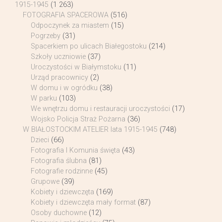
1915-1945
(1 263)
FOTOGRAFIA SPACEROWA
(516)
Odpoczynek za miastem
(15)
Pogrzeby
(31)
Spacerkiem po ulicach Białegostoku
(214)
Szkoły uczniowie
(37)
Uroczystości w Białymstoku
(11)
Urząd pracownicy
(2)
W domu i w ogródku
(38)
W parku
(103)
We wnętrzu domu i restauracji uroczystości
(17)
Wojsko Policja Straż Pożarna
(36)
W BIAŁOSTOCKIM ATELIER lata 1915-1945
(748)
Dzieci
(66)
Fotografia I Komunia święta
(43)
Fotografia ślubna
(81)
Fotografie rodzinne
(45)
Grupowe
(39)
Kobiety i dziewczęta
(169)
Kobiety i dziewczęta mały format
(87)
Osoby duchowne
(12)