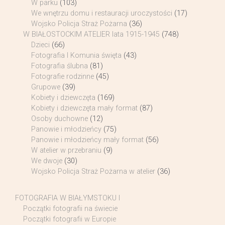
W parku
(103)
We wnętrzu domu i restauracji uroczystości
(17)
Wojsko Policja Straż Pożarna
(36)
W BIAŁOSTOCKIM ATELIER lata 1915-1945
(748)
Dzieci
(66)
Fotografia I Komunia święta
(43)
Fotografia ślubna
(81)
Fotografie rodzinne
(45)
Grupowe
(39)
Kobiety i dziewczęta
(169)
Kobiety i dziewczęta mały format
(87)
Osoby duchowne
(12)
Panowie i młodzieńcy
(75)
Panowie i młodzieńcy mały format
(56)
W atelier w przebraniu
(9)
We dwoje
(30)
Wojsko Policja Straż Pożarna w atelier
(36)
FOTOGRAFIA W BIAŁYMSTOKU I
Początki fotografii na świecie
Początki fotografii w Europie