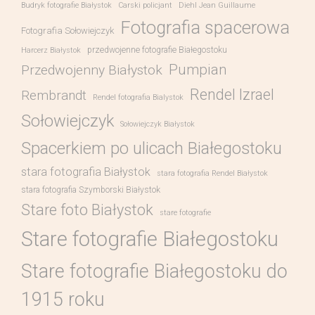
Budryk fotografie Białystok
Carski policjant
Diehl Jean Guillaume
Fotografia spacerowa
Fotografia Sołowiejczyk
przedwojenne fotografie Białegostoku
Harcerz Białystok
Pumpian
Przedwojenny Białystok
Rendel Izrael
Rembrandt
Rendel fotografia Bialystok
Sołowiejczyk
Sołowiejczyk Białystok
Spacerkiem po ulicach Białegostoku
stara fotografia Białystok
stara fotografia Rendel Białystok
stara fotografia Szymborski Białystok
Stare foto Białystok
stare fotografie
Stare fotografie Białegostoku
Stare fotografie Białegostoku do
1915 roku