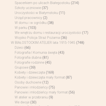
Spacerkiem po ulicach Białegostoku
(214)
Szkoły uczniowie
(37)
Uroczystości w Białymstoku
(11)
Urząd pracownicy
(2)
W domu i w ogródku
(38)
W parku
(103)
We wnętrzu domu i restauracji uroczystości
(17)
Wojsko Policja Straż Pożarna
(36)
W BIAŁOSTOCKIM ATELIER lata 1915-1945
(748)
Dzieci
(66)
Fotografia I Komunia święta
(43)
Fotografia ślubna
(81)
Fotografie rodzinne
(45)
Grupowe
(39)
Kobiety i dziewczęta
(169)
Kobiety i dziewczęta mały format
(87)
Osoby duchowne
(12)
Panowie i młodzieńcy
(75)
Panowie i młodzieńcy mały format
(56)
W atelier w przebraniu
(9)
We dwoje
(30)